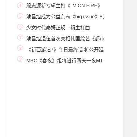
令粉丝担心不已
殷志源新专辑主打《I'M ON FIRE》
MV预告公开
池昌旭成为公益杂志《big issue》韩
日两国封面模
少女时代泰妍正规二辑主打曲
《Spark》预告强烈公
池昌旭退伍首次亮相韩国综艺《都市
渔夫》
《新西游记7》今日最终话 将公开延
续下一季的故
MBC《春夜》组将进行两天一夜MT
代替补偿休假