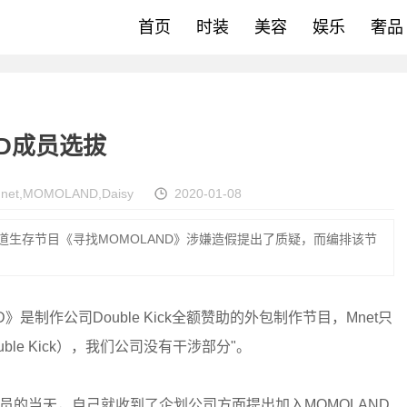
首页
时装
美容
娱乐
奢品
ND成员选拔
net
,
MOMOLAND
,
Daisy
2020-01-08
对出道生存节目《寻找MOMOLAND》涉嫌造假提出了质疑，而编排该节
是制作公司Double Kick全额赞助的外包制作节目，Mnet只
e Kick），我们公司没有干涉部分"。
成员的当天，自己就收到了企划公司方面提出加入MOMOLAND