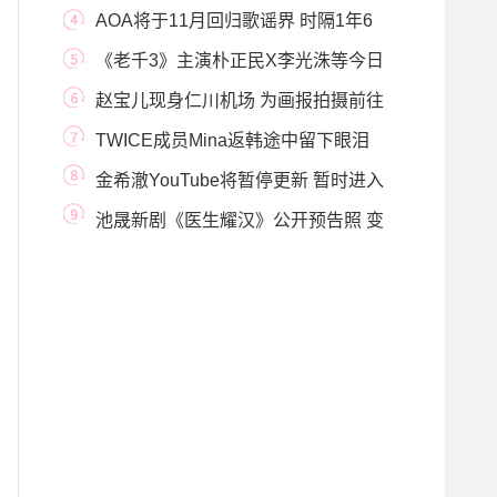
开 已入伍成员XIUMIN嗓
AOA将于11月回归歌谣界 时隔1年6
个月发表新曲
《老千3》主演朴正民X李光洙等今日
出演《两点逃
赵宝儿现身仁川机场 为画报拍摄前往
泰国
TWICE成员Mina返韩途中留下眼泪
令粉丝担心不已
金希澈YouTube将暂停更新 暂时进入
休息期
池晟新剧《医生耀汉》公开预告照 变
身医学系教