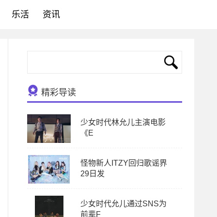
乐活
资讯
精彩导读
少女时代林允儿主演电影
《E
怪物新人ITZY回归歌谣界
29日发
少女时代允儿通过SNS为
前辈F