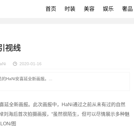
首页
时装
美容
娱乐
奢品
吸引视线
aNi
2020-01-16
HaNi安喜延全新画报。...
喜延全新画报。此次画报中，HaNi通过之前从未有过的自然
去掉刘海后首次拍摄画报，“虽然很陌生，但可以尽情展示多种魅
LON/图