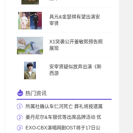
具元&金瑟祺有望出演安
宰贤
X1突袭公开姜敏熙预告照
展现
安宰贤疑似放弃出演《新
西游
热门资讯
所属社确认车仁河死亡 葬礼将按遗属
意愿安静举
姜丹尼尔&车银优等出席品牌活动 优
越身材显
EXO-CBX演唱网剧OST将于17日公