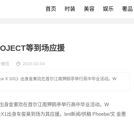
首页
时装
美容
娱乐
奢品
OJECT等到场应援
金東玧
2020-02-04
duce X 101》出身金東玧在首尔江南狎鸥亭举行高中毕业活动。W
101》出身金東玧在首尔江南狎鸥亭举行高中毕业活动。W
出身车俊昊到场为其应援。bnt新闻/供稿 Phoebe/文 金惠