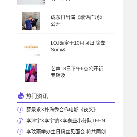
成东日出演《歌谣广场》
公开
I.O.I确定于10月回归 除去
Somi&
艺声18日下午6点公开新
专辑及
热门资讯
薛景求X朴海秀合作电影《夜叉》
GOT7珍荣X杨东根
李津宇X李宇镇X李泰盛小分队TEEN
TEEN确定18日出道
李玟雨举办生日粉丝见面会 将共同创