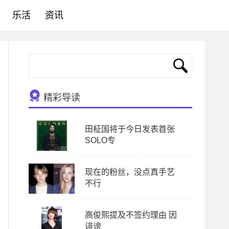
乐活
资讯
精彩导读
田柾国将于今日发表首张
SOLO专
现在的粉丝，没点真手艺
不行
高俊熙提及不签约理由 因
诽谤