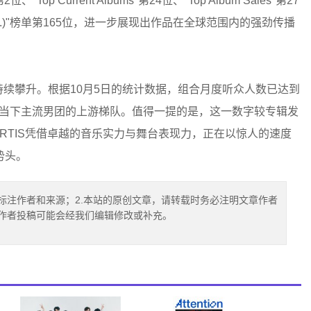
p Current Albums"第24位、"Top Album Sales"第27
. U.S.)"榜单第165位，进一步展现出作品在全球范围内的强劲传播
也持续攀升。根据10月5日的统计数据，组合月度听众人数已达到
也稳居当下主流男团的上游梯队。值得一提的是，这一数字较专辑发
CORTIS凭借卓越的音乐实力与舞台表现力，正在以惊人的速度
势头。
标注作者和来源；2.本站的原创文章，请转载时务必注明文章作者
.作者投稿可能会经我们编辑修改或补充。