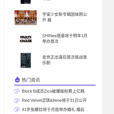
宇宙少女新专辑团体照公
开 展
SHINee珉豪将于明年1月
举办首次
金世正出道后首次挑战音
乐剧
热门资讯
Block B成员Zico被爆版权费上亿韩
元
Red Velvet涩琪&Irene将于31日公开
《Naughty》Remix版
41岁张娜拉将于月底举办婚礼 婚后