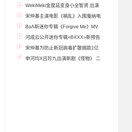
会继续演艺活
WekiMeki金度延变身小全智贤 出演
新剧《智异山》
宋仲基主演电影《祸乱》入围戛纳电
影节“一种
BoA新迷你专辑《Forgive Me》MV
预告片公开，强烈的
河成云公开迷你专辑<BXXX>新预告
照令粉丝万
宋仲基为防止新冠病毒扩散捐款1亿
韩元
申河均X吕珍九出演新剧《怪物》 二
人合作备受关