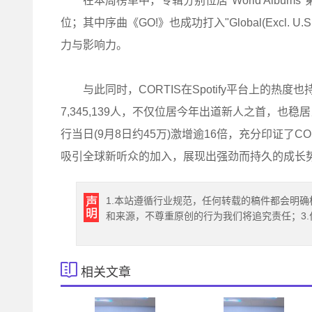
在本周榜单中，专辑分别位居"World Albums"第2位、"To
位；其中序曲《GO!》也成功打入"Global(Excl
力与影响力。
与此同时，CORTIS在Spotify平台上的热度
7,345,139人，不仅位居今年出道新人之首，
行当日(9月8日约45万)激增逾16倍，充分印证了
吸引全球新听众的加入，展现出强劲而持久的成长
1.本站遵循行业规范，任何转载的稿件都会明确
和来源，不尊重原创的行为我们将追究责任；3
相关文章