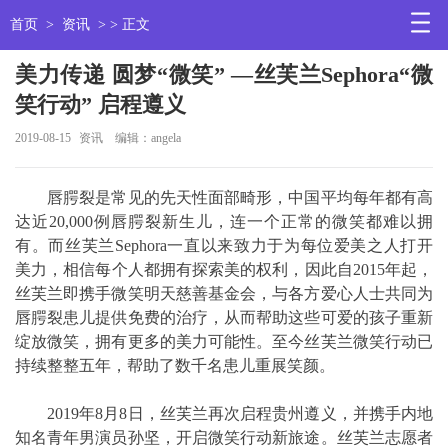
首页
>
资讯
> > 正文
美力传递 圆梦“微笑” —丝芙兰Sephora“微
笑行动” 启程遵义
2019-08-15
资讯
编辑：angela
唇腭裂是常见的先天性面部畸形，中国平均每年都有高
达近20,000例唇腭裂新生儿，连一个正常的微笑都难以拥
有。而丝芙兰Sephora一直以来致力于为每位爱美之人打开
美力，相信每个人都拥有探索美的权利，因此自2015年起，
丝芙兰即携手微笑明天慈善基金会，与各方爱心人士共同为
唇腭裂患儿提供免费的治疗，从而帮助这些可爱的孩子重新
绽放微笑，拥有更多的美力可能性。至今丝芙兰微笑行动已
持续整整五年，帮助了数千名患儿重展笑颜。
2019年8月8日，丝芙兰再次启程贵州遵义，并携手内地
知名青年男演员孙坚，开启微笑行动新旅途。丝芙兰志愿者