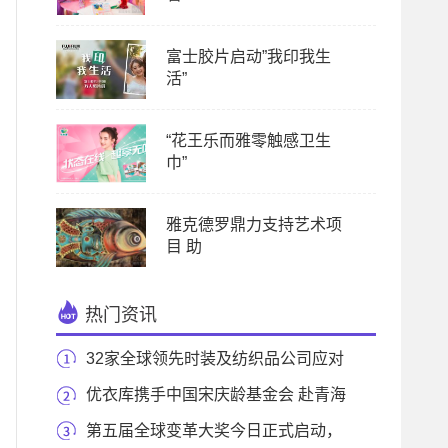
富士胶片启动”我印我生
活”
“花王乐而雅零触感卫生
巾”
雅克德罗鼎力支持艺术项
目 助
热门资讯
32家全球领先时装及纺织品公司应对
气候、生物多
优衣库携手中国宋庆龄基金会 赴青海
捐赠价值
第五届全球变革大奖今日正式启动，