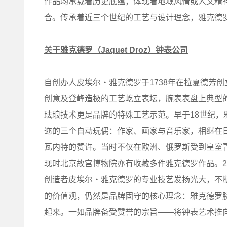
作品均承载着历史底蕴，体现着地域风情或人文精
合。传承着近三个世纪的工艺与设计理念，雅克德
关于雅克德罗（Jaquet Droz）钟表公司
自创办人皮埃尔‧雅克德罗于1738年在拉夏德芳
创意及登峰造极的工艺屹立表坛，腕表表盘上典型的
珐琅技术更是品牌的特殊工艺示范。早于18世纪
迩的三个自动玩偶：作家、画家与音乐家，相继在
瓦内特的赞许。当时不仅在欧洲、俄罗斯受到皇室
现时北京故宫博物院亦有收藏多件雅克德罗作品。2
创造者皮埃尔‧雅克德罗的专业技艺发扬光大，不
的价值观，仍然是品牌固守的核心理念：雅克德罗
起来。一如品牌备受赞誉的宗旨——将钟表艺术推