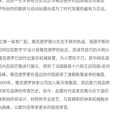
神，而这一艺术表现方式也正与雅克德罗的品牌理念完美契
罗所创作的腕表与自动玩偶也成为了时代发展的最有力见证。
创立第一家表厂起，雅克德罗便以矢志不移的热诚、源源不断的
阿拉伯数字“8”设计是雅克德罗的标志，而讲究技巧的大明火
，雅克德罗已创作出复杂机械装置，为人赞叹不已，其中闻名遐
日内瓦和巴黎进行展示，得到了法国路易十六和王后玛丽•安托
青睐，雅克德罗更在遥远的中国获得了清朝乾隆皇帝的偏爱，
000年，雅克德罗钟表公司加入斯沃琪集团，其后致力将品牌
断续写品牌的传奇历史。如今，启蒙时代追求优雅与乐于游历
腕表始终将设计、材质和专业技艺，与其精密的钟表机械融合
向高峰，以期为您带来更多的愉悦享受。