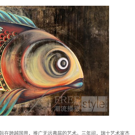
陆，旨在跨越国界，推广无远弗届的艺术。三年间，瑞士艺术家杰