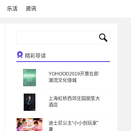
乐活
资讯
精彩导读
YOHOOD2019开票在即
潮流文化侵城
上海虹桥西郊庄园丽笙大
酒店
迪士尼公主“小小创玩家”
暑