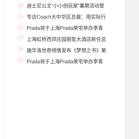
奖金达100万
迪士尼公主“小小创玩家”暑期活动登
陆迪士尼
专访Coach大中华区总裁：用实际行
动，向中国消费
Prada将于上海Prada荣宅举办李青
个展“后窗” 20
上海虹桥西郊庄园丽笙大酒店新任总
经理金涛先
施华洛世奇倾情发布《梦想之书》第
三卷
Prada将于上海Prada荣宅举办李青
个展“后窗”