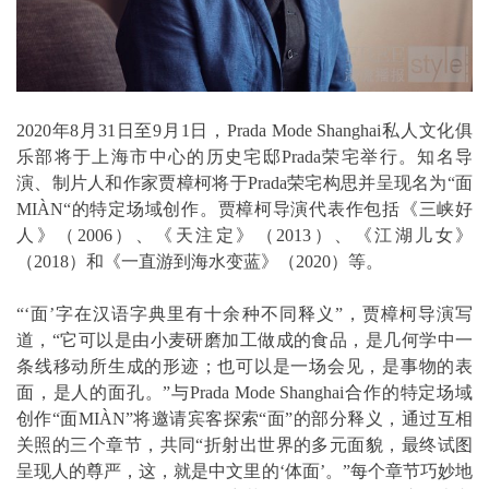
2020年8月31日至9月1日，Prada Mode Shanghai私人文化俱
乐部将于上海市中心的历史宅邸Prada荣宅举行。知名导
演、制片人和作家贾樟柯将于Prada荣宅构思并呈现名为“面
MIÀN“的特定场域创作。贾樟柯导演代表作包括《三峡好
人》（2006）、《天注定》（2013）、《江湖儿女》
（2018）和《一直游到海水变蓝》（2020）等。
“‘面’字在汉语字典里有十余种不同释义”，贾樟柯导演写
道，“它可以是由小麦研磨加工做成的食品，是几何学中一
条线移动所生成的形迹；也可以是一场会见，是事物的表
面，是人的面孔。”与Prada Mode Shanghai合作的特定场域
创作“面MIÀN”将邀请宾客探索“面”的部分释义，通过互相
关照的三个章节，共同“折射出世界的多元面貌，最终试图
呈现人的尊严，这，就是中文里的‘体面’。”每个章节巧妙地