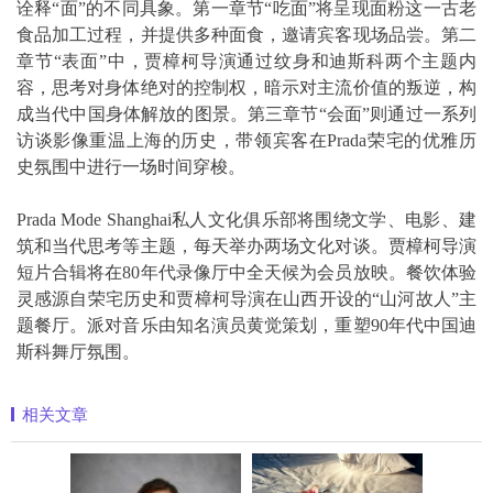
诠释“面”的不同具象。第一章节“吃面”将呈现面粉这一古老
食品加工过程，并提供多种面食，邀请宾客现场品尝。第二
章节“表面”中，贾樟柯导演通过纹身和迪斯科两个主题内
容，思考对身体绝对的控制权，暗示对主流价值的叛逆，构
成当代中国身体解放的图景。第三章节“会面”则通过一系列
访谈影像重温上海的历史，带领宾客在Prada荣宅的优雅历
史氛围中进行一场时间穿梭。
Prada Mode Shanghai私人文化俱乐部将围绕文学、电影、建
筑和当代思考等主题，每天举办两场文化对谈。贾樟柯导演
短片合辑将在80年代录像厅中全天候为会员放映。餐饮体验
灵感源自荣宅历史和贾樟柯导演在山西开设的“山河故人”主
题餐厅。派对音乐由知名演员黄觉策划，重塑90年代中国迪
斯科舞厅氛围。
相关文章