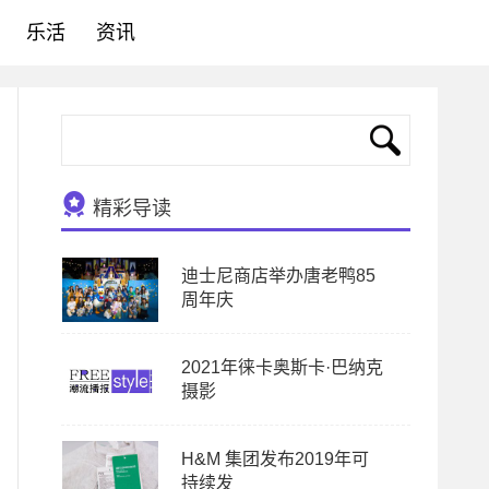
乐活
资讯
精彩导读
迪士尼商店举办唐老鸭85
周年庆
2021年徕卡奥斯卡·巴纳克
摄影
H&M 集团发布2019年可
持续发