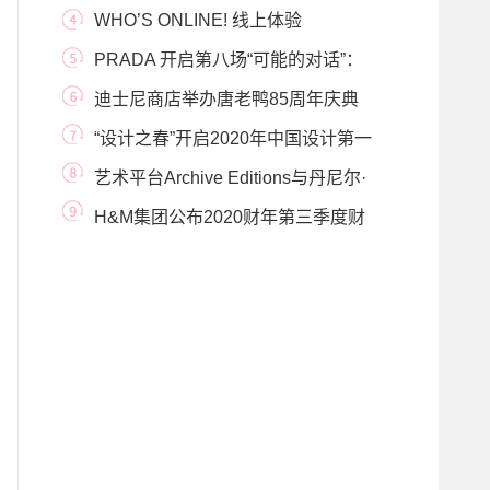
重新启动全
WHO’S ONLINE! 线上体验
PRADA 开启第八场“可能的对话”：
赋予生活真实
迪士尼商店举办唐老鸭85周年庆典
“设计之春”开启2020年中国设计第一
展——当代
艺术平台Archive Editions与丹尼尔·
阿尔轩携手安迪
H&M集团公布2020财年第三季度财
报，恢复好于预