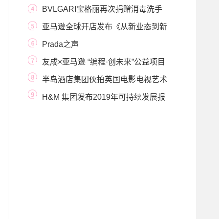
BVLGARI宝格丽再次捐赠消毒洗手
液 继续支持意大利
亚马逊全球开店发布《从新业态到新
常态——2
Prada之声
友成×亚马逊 “编程·创未来”公益项目
正式启动
半岛酒店集团伙拍英国电影电视艺术
学院 协助培
H&M 集团发布2019年可持续发展报
告