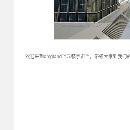
欢迎来到omgland™元籁宇宙™，带领大家到我