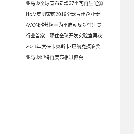
抗疫在行动
亚马逊全球宣布新增37个可再生能源
项目
H&M集团荣膺2019全球最佳企业责
任报告评选第二
AVON雅芳携手为平启动反对性别暴
力公益项目
行业首家！骊住全球开发实验室再获
代表欧洲最
2021年度徕卡奥斯卡•巴纳克摄影奖
入围名单现已
亚马逊即将再度亮相进博会