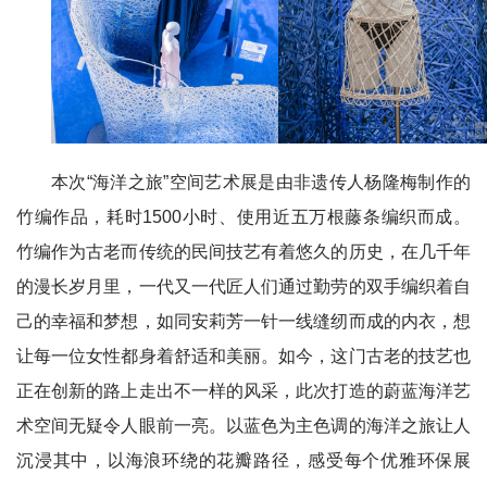
本次“海洋之旅”空间艺术展是由非遗传人杨隆梅制作的
竹编作品，耗时1500小时、使用近五万根藤条编织而成。
竹编作为古老而传统的民间技艺有着悠久的历史，在几千年
的漫长岁月里，一代又一代匠人们通过勤劳的双手编织着自
己的幸福和梦想，如同安莉芳一针一线缝纫而成的内衣，想
让每一位女性都身着舒适和美丽。如今，这门古老的技艺也
正在创新的路上走出不一样的风采，此次打造的蔚蓝海洋艺
术空间无疑令人眼前一亮。以蓝色为主色调的海洋之旅让人
沉浸其中，以海浪环绕的花瓣路径，感受每个优雅环保展