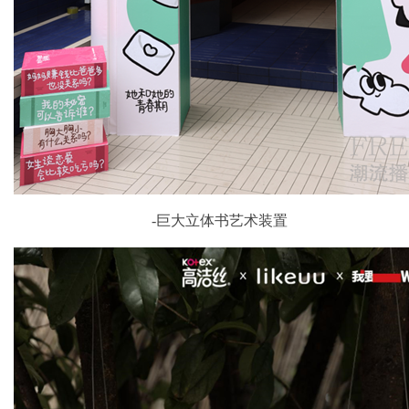
-巨大立体书艺术装置