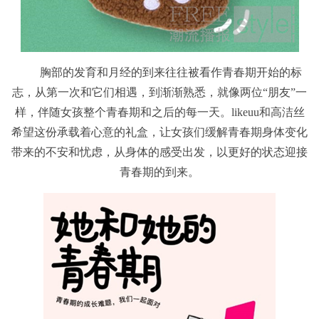
胸部的发育和月经的到来往往被看作青春期开始的标
志，从第一次和它们相遇，到渐渐熟悉，就像两位“朋友”一
样，伴随女孩整个青春期和之后的每一天。likeuu和高洁丝
希望这份承载着心意的礼盒，让女孩们缓解青春期身体变化
带来的不安和忧虑，从身体的感受出发，以更好的状态迎接
青春期的到来。