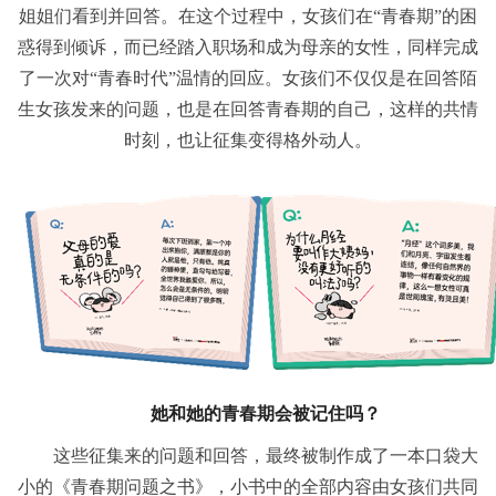
姐姐们看到并回答。在这个过程中，女孩们在“青春期”的困
惑得到倾诉，而已经踏入职场和成为母亲的女性，同样完成
了一次对“青春时代”温情的回应。女孩们不仅仅是在回答陌
生女孩发来的问题，也是在回答青春期的自己，这样的共情
时刻，也让征集变得格外动人。
她和她的青春期会被记住吗？
这些征集来的问题和回答，最终被制作成了一本口袋大
小的《青春期问题之书》，小书中的全部内容由女孩们共同