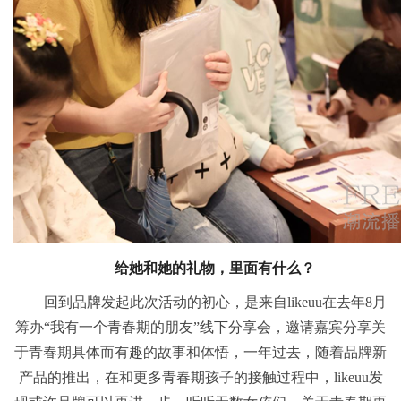
给她和她的礼物，里面有什么？
回到品牌发起此次活动的初心，是来自likeuu在去年8月
筹办“我有一个青春期的朋友”线下分享会，邀请嘉宾分享关
于青春期具体而有趣的故事和体悟，一年过去，随着品牌新
产品的推出，在和更多青春期孩子的接触过程中，likeuu发