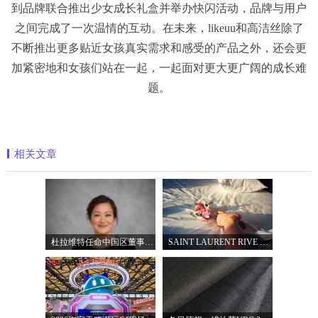
到品牌联合推出少女成长礼盒并举办快闪活动，品牌与用户
之间完成了一次温情的互动。在未来，likeuu和高洁丝除了
不断推出更多贴近女孩真实需求和感受的产品之外，还会更
加紧密地和女孩们站在一起，一起面对更大更广阔的成长难
题。
相关文章
杜拉维特任命中国区董事总经理杨琛女士
SAINT LAURENT RIVE DROITE圣罗兰北京右岸精品店