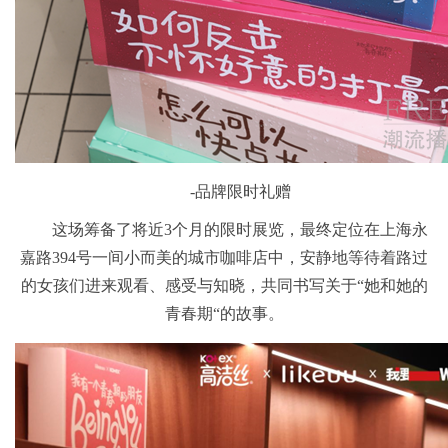
-品牌限时礼赠
这场筹备了将近3个月的限时展览，最终定位在上海永
嘉路394号一间小而美的城市咖啡店中，安静地等待着路过
的女孩们进来观看、感受与知晓，共同书写关于“她和她的
青春期“的故事。