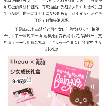
现或许品牌可以再进一步，听听无数女孩们，关于青春期更
加细微的问题和困惑。而高洁丝作为很多人熟知并信赖的卫
生巾品牌，也一直致力于普及经期教育，让更多女生从初潮
开始了解和接纳月经。
于是likeuu和高洁丝这两个女孩们的“好朋友”一拍即
合，在联合呈现了一场“她和她的青春期”快闪活动以外，更
打造了一份实用联名礼盒——“我有一个青春期的朋友”少女
成长礼盒。