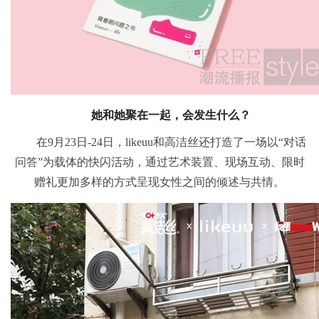
她和她聚在一起，会发生什么？
在9月23日-24日，likeuu和高洁丝还打造了一场以“对话
问答”为载体的快闪活动，通过艺术装置、现场互动、限时
赠礼更加多样的方式呈现女性之间的倾述与共情。