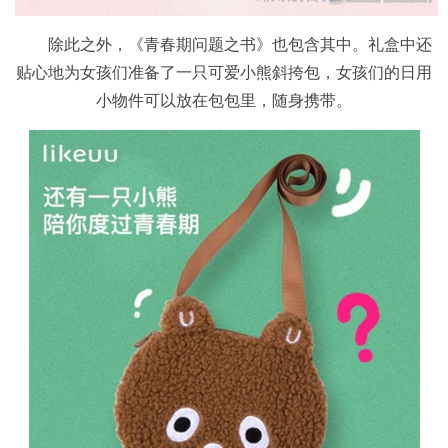
除此之外，《青春期问题之书》也包含其中。礼盒中还
贴心地为女孩们准备了一只可爱小熊斜挎包，女孩们的日用
小物件可以放在包包里，随身携带。