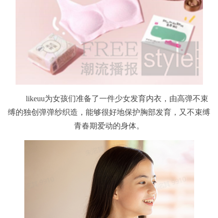
likeuu为女孩们准备了一件少女发育内衣，由高弹不束
缚的独创弹弹纱织造，能够很好地保护胸部发育，又不束缚
青春期爱动的身体。