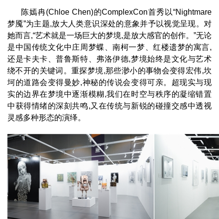
陈嫣冉(Chloe Chen)的ComplexCon首秀以“Nightmare
梦魇”为主题,放大人类意识深处的意象并予以视觉呈现。对
她而言,“艺术就是一场巨大的梦境,是放大感官的创作。”无论
是中国传统文化中庄周梦蝶、南柯一梦、红楼遗梦的寓言,
还是卡夫卡、普鲁斯特、弗洛伊德,梦境始终是文化与艺术
绕不开的关键词。重探梦境,那些渺小的事物会变得宏伟,坎
坷的道路会变得曼妙,神秘的传说会变得可亲。超现实与现
实的边界在梦境中逐渐模糊,我们在时空与秩序的凝缩错置
中获得情绪的深刻共鸣,又在传统与新锐的碰撞交感中透视
灵感多种形态的演绎。