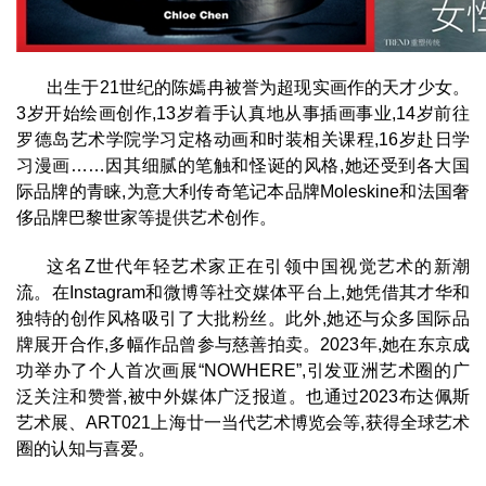
出生于21世纪的陈嫣冉被誉为超现实画作的天才少女。
3岁开始绘画创作,13岁着手认真地从事插画事业,14岁前往
罗德岛艺术学院学习定格动画和时装相关课程,16岁赴日学
习漫画……因其细腻的笔触和怪诞的风格,她还受到各大国
际品牌的青睐,为意大利传奇笔记本品牌Moleskine和法国奢
侈品牌巴黎世家等提供艺术创作。
这名Z世代年轻艺术家正在引领中国视觉艺术的新潮
流。在Instagram和微博等社交媒体平台上,她凭借其才华和
独特的创作风格吸引了大批粉丝。此外,她还与众多国际品
牌展开合作,多幅作品曾参与慈善拍卖。2023年,她在东京成
功举办了个人首次画展“NOWHERE”,引发亚洲艺术圈的广
泛关注和赞誉,被中外媒体广泛报道。也通过2023布达佩斯
艺术展、ART021上海廿一当代艺术博览会等,获得全球艺术
圈的认知与喜爱。