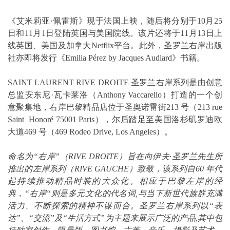
《艾米莉亚·佩雷斯》现于法国上映，随后将分别于10月25
日和11月1日登陆英国与美国院线。该片还将于11月13日上
线英国、美国及加拿大Netflix平台。此外，圣罗兰右岸出版
社亦即将发行《Emilia Pérez by Jacques Audiard》书籍。
SAINT LAURENT RIVE DROITE 圣罗兰右岸系列是由创意
总监安东尼·瓦卡莱洛（Anthony Vaccarello）打造的一个创
意聚集地，右岸巴黎精品店位于圣奥诺雷街213 号（213 rue
Saint Honoré 75001 Paris），尔后踏足至美国洛杉矶罗迪欧
大道469 号（469 Rodeo Drive, Los Angeles）。
命名为“右岸”（RIVE DROITE）旨在向伊夫·圣罗兰先生所
推出的左岸系列（RIVE GAUCHE）致敬，该系列自60 年代
起持续推动精品时装的大众化。相应于巴黎左岸的经
典，“右岸“则是多元文化的代名词,与当下新世代族群充满
活力、不断探索的精神不谋而合。圣罗兰右岸系列以“表
达”、“交流”及“生活方式”为主题来展示广泛的产品,其中包