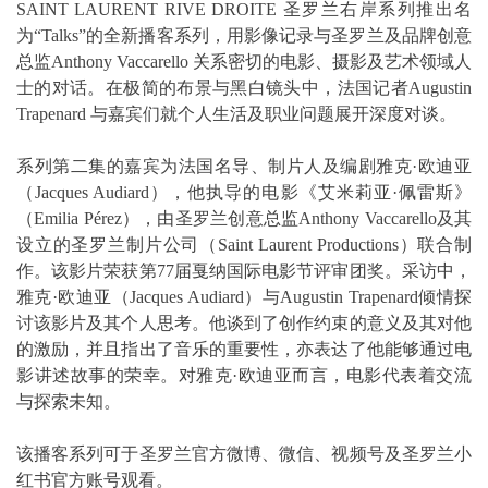
SAINT LAURENT RIVE DROITE 圣罗兰右岸系列推出名
为“Talks”的全新播客系列，用影像记录与圣罗兰及品牌创意
总监Anthony Vaccarello 关系密切的电影、摄影及艺术领域人
士的对话。在极简的布景与黑白镜头中，法国记者Augustin
Trapenard 与嘉宾们就个人生活及职业问题展开深度对谈。
系列第二集的嘉宾为法国名导、制片人及编剧雅克·欧迪亚
（Jacques Audiard），他执导的电影《艾米莉亚·佩雷斯》
（Emilia Pérez），由圣罗兰创意总监Anthony Vaccarello及其
设立的圣罗兰制片公司（Saint Laurent Productions）联合制
作。该影片荣获第77届戛纳国际电影节评审团奖。采访中，
雅克·欧迪亚（Jacques Audiard）与Augustin Trapenard倾情探
讨该影片及其个人思考。他谈到了创作约束的意义及其对他
的激励，并且指出了音乐的重要性，亦表达了他能够通过电
影讲述故事的荣幸。对雅克·欧迪亚而言，电影代表着交流
与探索未知。
该播客系列可于圣罗兰官方微博、微信、视频号及圣罗兰小
红书官方账号观看。