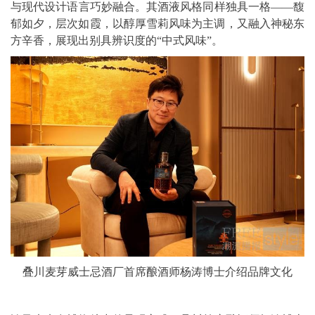
与现代设计语言巧妙融合。其酒液风格同样独具一格——馥
郁如夕，层次如霞，以醇厚雪莉风味为主调，又融入神秘东
方辛香，展现出别具辨识度的“中式风味”。
叠川麦芽威士忌酒厂首席酿酒师杨涛博士介绍品牌文化