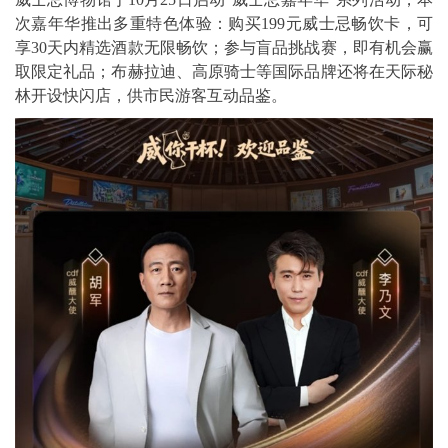
次嘉年华推出多重特色体验：购买199元威士忌畅饮卡，可
享30天内精选酒款无限畅饮；参与盲品挑战赛，即有机会赢
取限定礼品；布赫拉迪、高原骑士等国际品牌还将在天际秘
林开设快闪店，供市民游客互动品鉴。