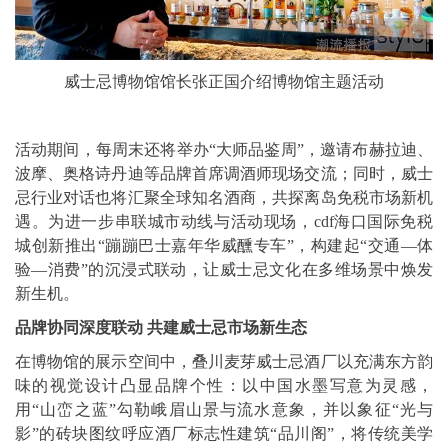
威士忌博物馆馆长张正国介绍博物馆主题活动
活动期间，每周末还将举办“大师品鉴周”，邀请布赫拉迪、
波摩、奥格诗丹迪等品牌首席调酒师现场交流；同时，威士
忌行业对话也将汇聚全球知名酒商，共探离岛免税市场新机
遇。为进一步串联城市动线与活动现场，cdf海口国际免税
城创新推出“蹦蹦巴士嘉年华威醺专车”，构建起“交通—体
验—消费”的沉浸式联动，让威士忌文化在多维场景中焕发
新生机。
品牌协同深度联动 共建威士忌市场新生态
在博物馆的展示空间中，叠川麦芽威士忌酒厂以充满东方韵
味的视觉设计凸显品牌个性：以中国水墨写意为灵感，
用“山峦之蓝”勾勒峨眉山景与流水意象，并以象征“光与
影”的砖块图纹呼应酒厂标志性建筑“品川阁”，将传统美学