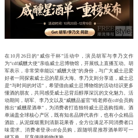
在10月26日的“威你干杯”活动中，演员胡军与李乃文作
为“cdf威醺大使”亲临威士忌博物馆，开展线上直播互动。胡
军表示，非常荣幸能以“威醺大使”的身份，与广大威士忌爱
好者一同探索威士忌的星辰大海。李乃文则分享道，威士忌
是“与时间的对话”，希望借由威士忌博物馆的活动结识更多
懂酒的朋友，共同感受威士忌背后醇厚深沉的文化魅力。活
动期间，胡军、李乃文以及“威醺品鉴官”啃老师在cdf会员购
推出“威醺星酒单”，为消费者打造独特威士忌选购指南。酒
单涵盖全球核心产区，既有知名品牌代表作，也有小众精品
酒款，从泥煤烟熏到清新花果香，全方位满足不同消费者口
味需求。消费者登录cdf会员购，跟随明星推荐酒单即可一
键下单，尽享便捷购物体验。