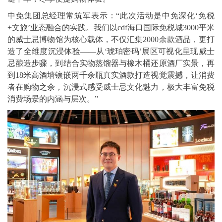
中免集团总经理常筑军表示：“此次活动是中免深化‘免税
+文旅’业态融合的实践。我们以cdf海口国际免税城3000平米
的威士忌博物馆为核心载体，不仅汇集2000余款酒品，更打
造了全维度沉浸体验——从‘琥珀密码’展区可视化呈现威士
忌酿造步骤，到结合实物蒸馏器与橡木桶还原酒厂实景，再
到18米高酒墙镶嵌两千余瓶真实酒款打造视觉震撼，让消费
者在购物之余，沉浸式感受威士忌文化魅力，极大丰富免税
消费场景的内涵与层次。”