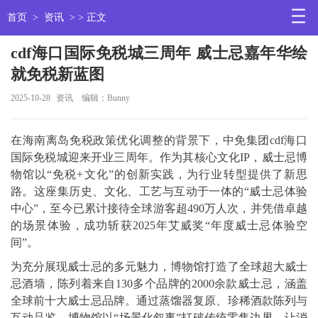
首页
>
资讯
> > 正文
cdf海口国际免税城三周年 威士忌嘉年华绘
就免税新蓝图
2025-10-28
资讯
编辑：Bunny
在海南离岛免税政策优化调整的背景下，中免集团cdf海口
国际免税城迎来开业三周年。作为其核心文化IP，威士忌博
物馆以“免税+文化”的创新实践，为行业转型提供了新思
路。这座集历史、文化、工艺与互动于一体的“威士忌体验
中心”，至今已累计接待全球游客超490万人次，并凭借卓越
的场景体验，成功斩获2025年艾威奖“年度威士忌体验空
间”。
为充分展现威士忌的多元魅力，博物馆打造了全球超大威士
忌酒墙，陈列着来自130多个品牌的2000余款威士忌，涵盖
全球前十大威士忌品牌。通过蒸馏器复原、珍稀酒款陈列与
互动品鉴，博物馆以“场景化叙事”打破传统零售边界，让消