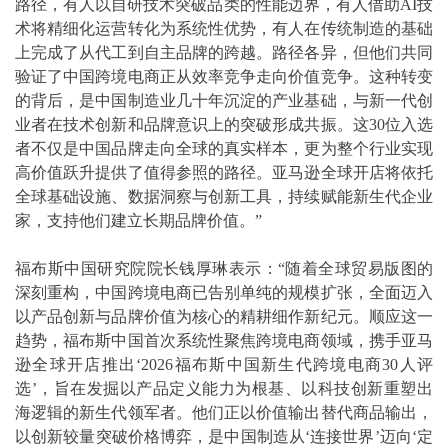
路径，有人以自研技术突破品类的性能边界，有人借助AI技
术将精细化运营转化为系统性优势，有人在传统制造的基础
上完成了从代工到自主品牌的跨越。路径各异，但他们共同
验证了中国跨境电商正从效率竞争走向价值竞争。这种转变
的背后，是中国制造业几十年沉淀的产业基础，与新一代创
业者在技术创新和品牌意识上的突破形成共振。这30位入选
者不仅是中国品牌走向全球的真实样本，更为整个行业实现
高价值跃升提供了值得参照的路径。亚马逊全球开店将依托
全球基础设施、数据洞察与创新工具，持续赋能新生代企业
家，支持他们建立长期品牌价值。”
福布斯中国研究院院长钱厚琳表示：“随着全球贸易版图的
深刻重构，中国跨境电商已告别单纯的规模扩张，全面迈入
以产品创新与品牌价值为核心的精耕细作新纪元。顺应这一
趋势，福布斯中国首次系统性聚焦跨境电商领域，携手亚马
逊全球开店推出‘2026福布斯中国新生代跨境电商30人评
选’，旨在发掘以产品定义能力为根基、以科技创新重塑出
海逻辑的新生代领军者。他们正以价值输出替代商品输出，
以创新较量突破价格博弈，是中国制造从‘连接世界’迈向‘定