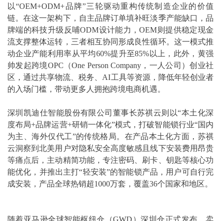
以“OEM+ODM+品牌”三轮驱动重构传统制造企业的价值
链。在这一架构下，自主品牌订单填补旺淡季产能缺口，品
牌端的科技升级反哺ODM设计能力，OEM则提供稳定现金
流支撑整体运转，三者相互协同形成良性循环。这一模式推
动企业产能利用率从平均60%提升至85%以上，此外，黄强
帅发起跨境OPC（One Person Company，一人公司）创业社
区，通过共享物流、税务、AI工具等资源，降低年轻创业者
的入场门槛，带动更多人拥抱跨境电商机遇。
深圳凯迪仕智能股份有限公司董事长苏祺云则以“本土化深
度布局+品牌运营+研销一体化”模式，打破智能锁行业“国内
为主、海外仅代工”的传统格局。在产品本土化方面，苏祺
云洞察到北美用户对隐私安全高度敏感且线下安装费用昂贵
等痛点后，主动精简功能，专注密码、刷卡、钥匙等核心功
能优化，并推出主打“轻安装”的智能锁产品，用户可自行完
成安装，产品全球热销超1000万套，覆盖36个国家和地区。
随着亚马逊全球智能枢纽仓（GWD）深圳仓正式发布，卖