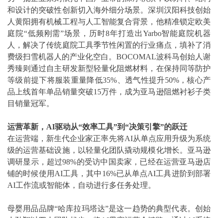
和设计的突破性创新切入海外细分场景。深圳汉阳科技创始
人黄阳拥有机械工程与人工智能复合背景，他精准锁定欧美
庭院“低频刚需”场景，历时8年打造出Yarbo智能庭院机器
人，解决了传统庭院工具季节性闲置的行业痛点，填补了消
费级扫雪机器人的产业化空白。BOCOMAL波科马创始人谢
秀臻则通过自主研发新型轻量化阻燃材料，在保持同等防护
等级前提下将服装重量降低35%、透气性提升50%，核心产
品上线首年单品销量突破15万件，成为亚马逊阻燃衬衫子类
目销量冠军。
运营革新，AI驱动从“效率工具”到“决策引擎”的跃迁
在运营端，新生代企业家正率先将AI从单点应用升级为系统
级的运营基础设施，以轻量化团队撬动规模化增长。亚马逊
调研显示，超过98%的受访中国卖家，已经在运营亚马逊店
铺的时候使用AI工具，其中16%已从单点AI工具进阶到部署
AI工作流或智能体，自动进行多任务处理。
母婴用品品牌“哈库拉玛塔达”是这一趋势的典型代表。创始