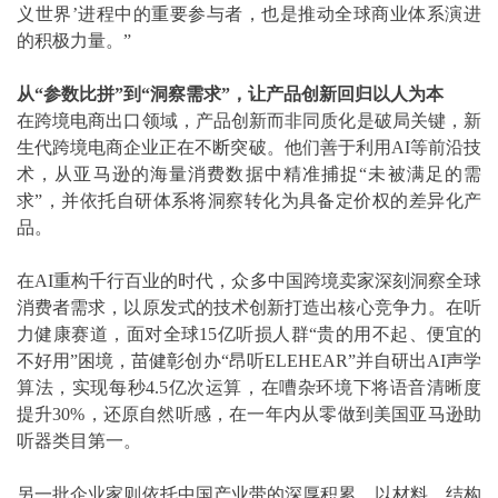
义世界’进程中的重要参与者，也是推动全球商业体系演进
的积极力量。”
从“参数比拼”到“洞察需求”，让产品创新回归以人为本
在跨境电商出口领域，产品创新而非同质化是破局关键，新
生代跨境电商企业正在不断突破。他们善于利用AI等前沿技
术，从亚马逊的海量消费数据中精准捕捉“未被满足的需
求”，并依托自研体系将洞察转化为具备定价权的差异化产
品。
在AI重构千行百业的时代，众多中国跨境卖家深刻洞察全球
消费者需求，以原发式的技术创新打造出核心竞争力。在听
力健康赛道，面对全球15亿听损人群“贵的用不起、便宜的
不好用”困境，苗健彰创办“昂听ELEHEAR”并自研出AI声学
算法，实现每秒4.5亿次运算，在嘈杂环境下将语音清晰度
提升30%，还原自然听感，在一年内从零做到美国亚马逊助
听器类目第一。
另一批企业家则依托中国产业带的深厚积累，以材料、结构