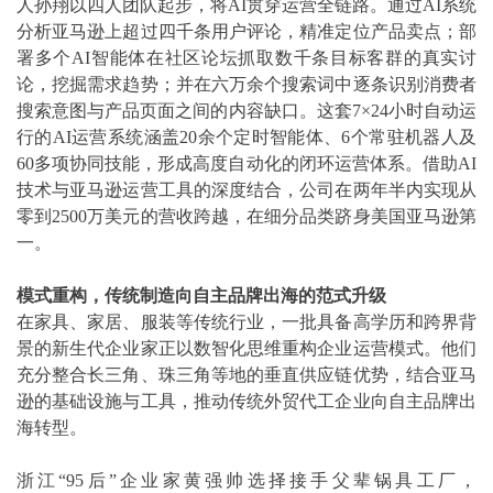
人孙翔以四人团队起步，将AI贯穿运营全链路。通过AI系统
分析亚马逊上超过四千条用户评论，精准定位产品卖点；部
署多个AI智能体在社区论坛抓取数千条目标客群的真实讨
论，挖掘需求趋势；并在六万余个搜索词中逐条识别消费者
搜索意图与产品页面之间的内容缺口。这套7×24小时自动运
行的AI运营系统涵盖20余个定时智能体、6个常驻机器人及
60多项协同技能，形成高度自动化的闭环运营体系。借助AI
技术与亚马逊运营工具的深度结合，公司在两年半内实现从
零到2500万美元的营收跨越，在细分品类跻身美国亚马逊第
一。
模式重构，传统制造向自主品牌出海的范式升级
在家具、家居、服装等传统行业，一批具备高学历和跨界背
景的新生代企业家正以数智化思维重构企业运营模式。他们
充分整合长三角、珠三角等地的垂直供应链优势，结合亚马
逊的基础设施与工具，推动传统外贸代工企业向自主品牌出
海转型。
浙江“95后”企业家黄强帅选择接手父辈锅具工厂，