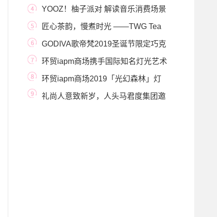
人头马木桶陈
YOOZ！柚子派对 解读音乐消费场景
的新语言
匠心茶韵，慢煮时光 ——TWG Tea
中国专属迷你茶
GODIVA歌帝梵2019圣诞节限定巧克
力系列 开启怦然惊
环贸iapm商场携手国际知名灯光艺术
团队 打造专属
环贸iapm商场2019「光幻森林」灯
光艺术展 冬日光
礼尚人意致新岁，人头马君度集团邀
您举杯迎佳