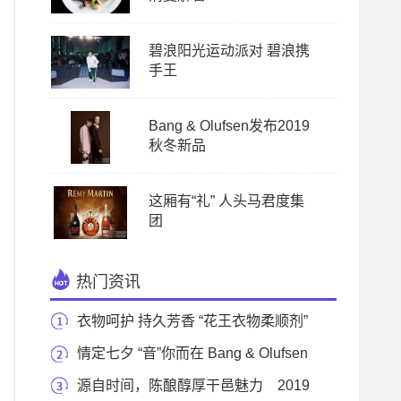
碧浪阳光运动派对 碧浪携
手王
Bang & Olufsen发布2019
秋冬新品
这厢有“礼” 人头马君度集
团
热门资讯
衣物呵护 持久芳香 “花王衣物柔顺剂”
&“花
情定七夕 “音”你而在 Bang & Olufsen
甄选七夕
源自时间，陈酿醇厚干邑魅力 2019