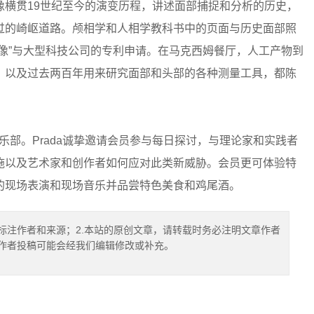
像横贯19世纪至今的演变历程，讲述面部捕捉和分析的历史，
过的崎岖道路。颅相学和人相学教科书中的页面与历史面部照
像”与大型科技公司的专利申请。在马克西姆餐厅，人工产物到
，以及过去两百年用来研究面部和头部的各种测量工具，都陈
访俱乐部。Prada诚挚邀请会员参与每日探讨，与理论家和实践者
施以及艺术家和创作者如何应对此类新威胁。会员更可体验特
的现场表演和现场音乐并品尝特色美食和鸡尾酒。
标注作者和来源；2.本站的原创文章，请转载时务必注明文章作者
.作者投稿可能会经我们编辑修改或补充。