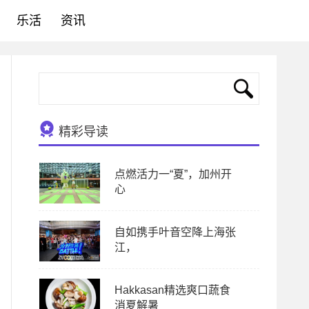
乐活
资讯
精彩导读
点燃活力一“夏”，加州开
心
自如携手叶音空降上海张
江，
Hakkasan精选爽口蔬食
消夏解暑