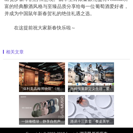
富的经典酿酒风格与至臻品质分享给每一位葡萄酒爱好者，
并成为中国鼠年新春贺礼的绝佳礼遇之选。
在这提前祝大家新春快乐啦～
相关文章
“保利美高梅博物馆”《丝路》大展最后
当科技重新定义生活，爱尔威Airwheel正在
一抹橄榄绿，静享自然声 索尼WH-1000XM6橄
路易十三首套「餐桌美学」系列正式揭晓