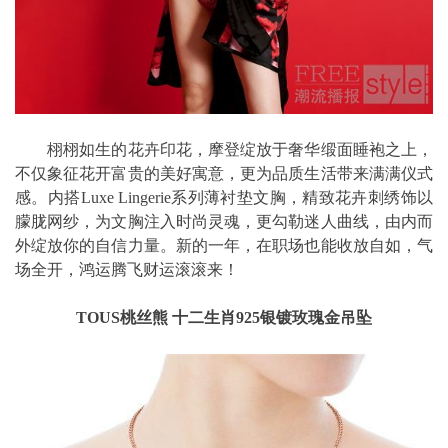
栩栩如生的花卉印花，摩登绽放于奢华缎面睡袍之上，
不仅象征花开富贵的美好寓意，更为品质生活带来满满仪式
感。内搭Luxe Lingerie系列薄衬垫文胸，精致花卉刺绣饰以
朦胧网纱，为文胸注入时尚灵魂，更勾勒迷人曲线，由内而
外绽放你的自信力量。新的一年，在职场也能收放自如，气
场全开，鸿运腾飞财运滚滚来！
TOUS桃丝熊 十二生肖925银镀玫瑰金吊坠