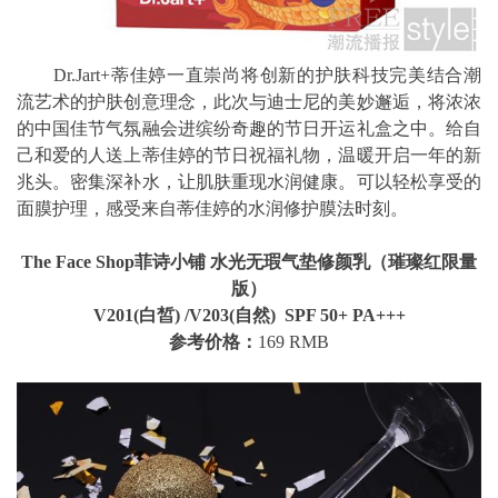
Dr.Jart+蒂佳婷一直崇尚将创新的护肤科技完美结合潮
流艺术的护肤创意理念，此次与迪士尼的美妙邂逅，将浓浓
的中国佳节气氛融会进缤纷奇趣的节日开运礼盒之中。给自
己和爱的人送上蒂佳婷的节日祝福礼物，温暖开启一年的新
兆头。密集深补水，让肌肤重现水润健康。可以轻松享受的
面膜护理，感受来自蒂佳婷的水润修护膜法时刻。
The Face Shop菲诗小铺 水光无瑕气垫修颜乳（璀璨红限量
版）
V201(白皙) /V203(自然) SPF 50+ PA+++
参考价格：
169 RMB