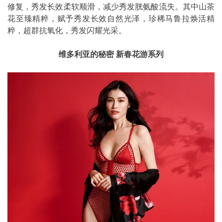
修复，秀发长效柔软顺滑，减少秀发胱氨酸流失。其中山茶
花至臻精粹，赋予秀发长效自然光泽，珍稀马鲁拉焕活精
粹，超群抗氧化，秀发闪耀光采。
维多利亚的秘密 新春花游系列