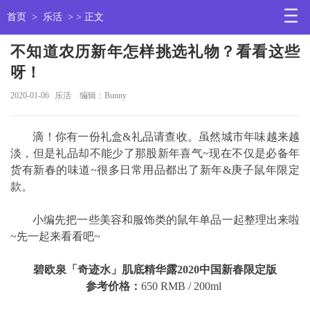
首页
>
乐活
> > 正文
不知道农历新年怎样挑选礼物？看看这些
呀！
2020-01-06
乐活
编辑：Bunny
滴！你有一份礼盒&礼品请查收。虽然城市年味越来越
淡，但是礼品却不能少了那股新年喜气~现在不仅是必备年
货有新春的味道~很多日常用品都出了新年&庚子鼠年限定
款。
小编先把一些美容和服饰类的鼠年单品一起整理出来啦
~先一起来看看吧~
碧欧泉「奇迹水」肌底精华露2020中国新春限定版
参考价格：
650 RMB / 200ml