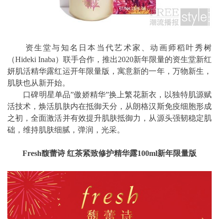
资生堂与知名日本当代艺术家、动画师稻叶秀树
（Hideki Inaba）联手合作，推出2020新年限量的资生堂新红
妍肌活精华露红运开年限量版，寓意新的一年，万物新生，
肌肤也从新开始。
口碑明星单品”傲娇精华”换上繁花新衣，以独特肌源赋
活技术，焕活肌肤内在抵御天分，从朗格汉斯免疫细胞形成
之初，全面激活并有效提升肌肤抵御力，从源头强韧稳定肌
础，维持肌肤细腻，弹润，光采。
Fresh馥蕾诗 红茶紧致修护精华露100ml新年限量版