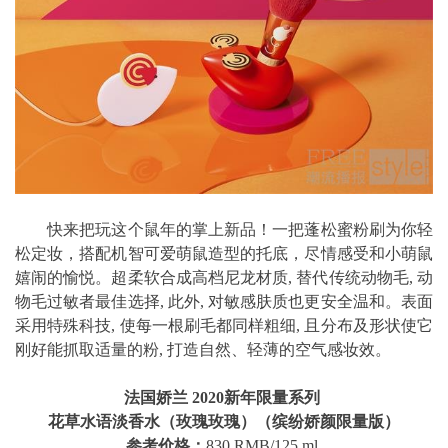
快来把玩这个鼠年的掌上新品！一把蓬松蜜粉刷为你轻
松定妆，搭配机智可爱萌鼠造型的托底，尽情感受和小萌鼠
嬉闹的愉悦。超柔软合成高档尼龙材质, 替代传统动物毛, 动
物毛过敏者最佳选择, 此外, 对敏感肤质也更安全温和。表面
采用特殊科技, 使每一根刷毛都同样粗细, 且分布及形状使它
刚好能抓取适量的粉, 打造自然、轻薄的空气感妆效。
法国娇兰 2020新年限量系列
花草水语淡香水（玫瑰玫瑰）（缤纷娇颜限量版）
参考价格：
830 RMB/125 ml