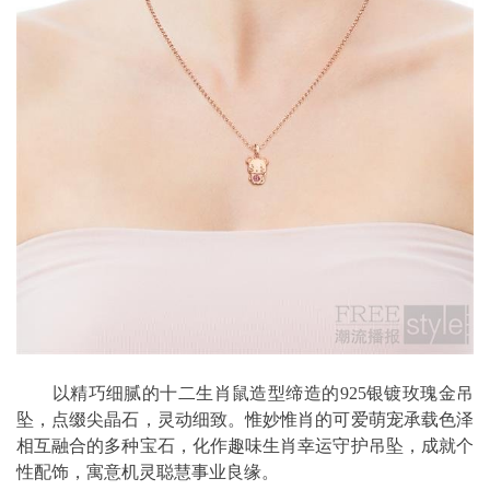
以精巧细腻的十二生肖鼠造型缔造的925银镀玫瑰金吊
坠，点缀尖晶石，灵动细致。惟妙惟肖的可爱萌宠承载色泽
相互融合的多种宝石，化作趣味生肖幸运守护吊坠，成就个
性配饰，寓意机灵聪慧事业良缘。