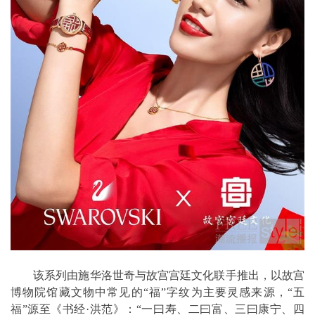
该系列由施华洛世奇与故宫宫廷文化联手推出，以故宫
博物院馆藏文物中常见的“福”字纹为主要灵感来源，“五
福”源至《书经·洪范》：“一曰寿、二曰富、三曰康宁、四