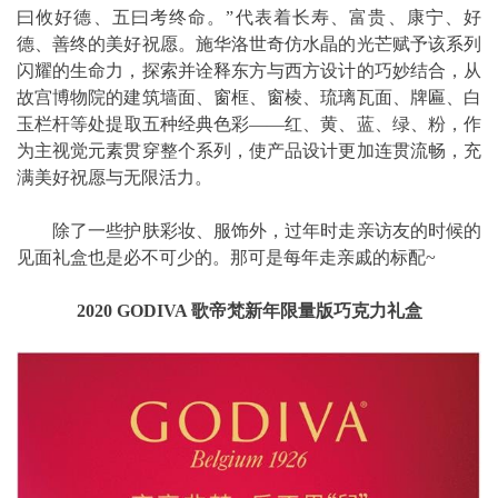
曰攸好德、五曰考终命。”代表着长寿、富贵、康宁、好
德、善终的美好祝愿。施华洛世奇仿水晶的光芒赋予该系列
闪耀的生命力，探索并诠释东方与西方设计的巧妙结合，从
故宫博物院的建筑墙面、窗框、窗棱、琉璃瓦面、牌匾、白
玉栏杆等处提取五种经典色彩——红、黄、蓝、绿、粉，作
为主视觉元素贯穿整个系列，使产品设计更加连贯流畅，充
满美好祝愿与无限活力。
除了一些护肤彩妆、服饰外，过年时走亲访友的时候的
见面礼盒也是必不可少的。那可是每年走亲戚的标配~
2020 GODIVA 歌帝梵新年限量版巧克力礼盒