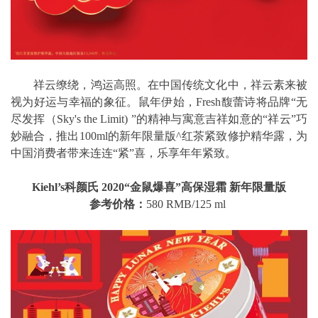
祥云缭绕，鸿运高照。在中国传统文化中，祥云素来被
视为好运与幸福的象征。鼠年伊始，Fresh馥蕾诗将品牌“无
尽发挥（Sky's the Limit) ”的精神与寓意吉祥如意的“祥云”巧
妙融合，推出100ml的新年限量版^红茶紧致修护精华露，为
中国消费者带来连连“紧”喜，乐享年年紧致。
Kiehl’s科颜氏 2020“金鼠爆喜”高保湿霜 新年限量版
参考价格：
580 RMB/125 ml