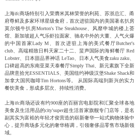
上海ifc商场特别引入荣膺米其林荣誉的利苑、苏浙总汇、甬
府尊鲜及多家环球星级食府，首次进驻国内的美国著名扒房
莫尔顿牛扒房Morton's The Steakhouse、风靡申城的楼上荟
馆、新加坡超人气乐虾拉面家、驰名中外的大董、人气火爆
的中国首家Lady M、首次进驻上海的美式餐厅Butcher's
club、高端精致日料天家二十二、蜚声国际的海鲜餐厅 Red
Lobster、日本甜品界神话 LeTao、日本人气美食zaku zaku、
口碑超高的东南亚菜天泰餐厅Simply Thai、新元素旗下全新
品牌意拾光ESSENTIALS、美国纽约神级汉堡Shake Shack和
加拿大国民咖啡Tim Hortons等。 从国际高端到新兴的实力
餐饮美食，形成多层次、持续性消费。
上海ifc商场还设有约900座的百丽宫电影院和汇聚全球各地
美食及生活用品的city'super超生活首家旗舰专门店等，是名
副其实为富裕的年轻才俊营造的崭新奢华一站式购物体验中
心，提升商场多元化的奢华格调，引领奢侈品零售市场新领
域。