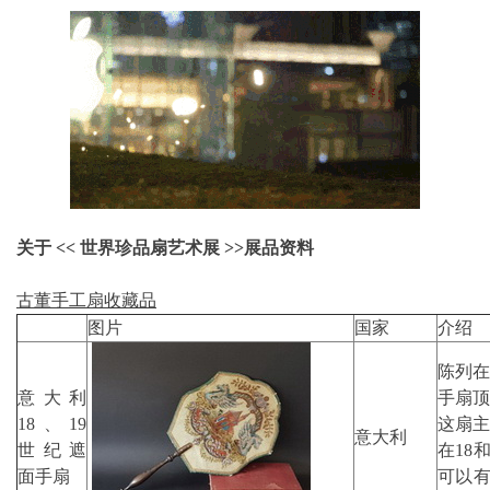
关于
<<
世界珍品扇艺术展
>>
展品资料
古董
手工扇收藏品
图片
国家
介绍
陈列在
意大利
手扇顶
18、19
这扇主
意大利
世纪遮
在18
面手扇
可以