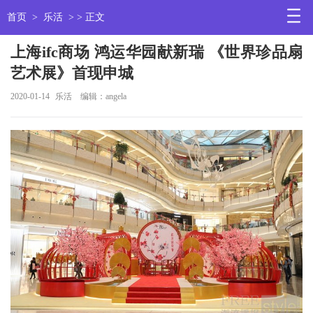
首页
>
乐活
> > 正文
上海ifc商场 鸿运华园献新瑞 《世界珍品扇
艺术展》首现申城
2020-01-14
乐活
编辑：angela