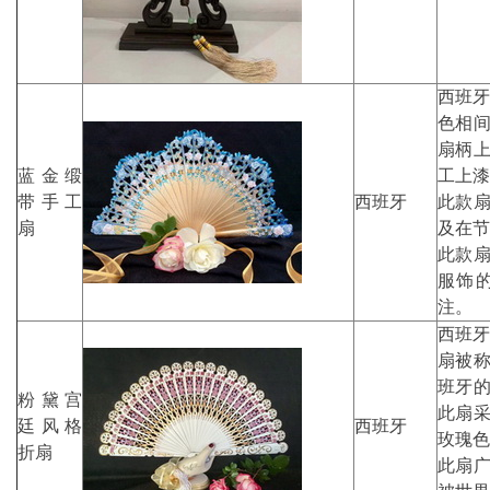
西班牙艺
色相间
扇柄
蓝金缎
工上漆
带手工
西班牙
此款
扇
及在节
此款
服饰
注。
西班牙艺
扇被称
班牙的A
粉黛宫
此扇
廷风格
西班牙
玫瑰色
折扇
此扇