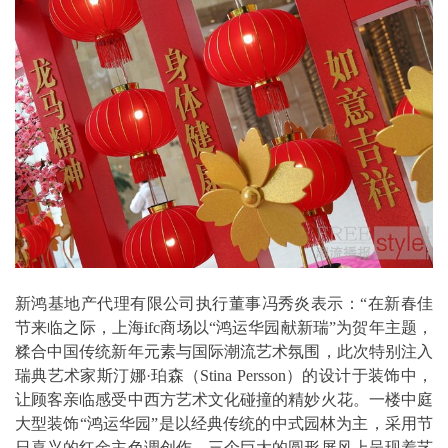
新鸿基地产代理有限公司执行董事冯秀炎表示：“在新春佳
节来临之际，上海ifc商场以“鸿运华园献新瑞”为贺年主题，
糅合中国传统新年元素与国际潮流艺术氛围，此次特别注入
瑞典艺术家斯汀娜·珀森（Stina Persson）的设计于装饰中，
让顾客亲临感受中西方艺术文化碰撞的精妙火花。一楼中庭
大型装饰“鸿运华园”是以经典传统的中式园林为主，采用节
日喜兴的红金主色调创作，三个巨大的圆形屏风上呈现着艺