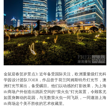
金鼠迎春贺岁景点3: 近年备受国际关注，欧洲重量级灯光科
学园设计团队TOER，作品曾于荷兰阿姆斯特丹灯光节，澳
洲灯光节展出，备受瞩目。他们以动感的灯影效果，为上海
ifc商场户外创造出跳跃空间的“萤火虫”灯光装置，令顾客尤
如置身舞动的花园，与无数萤火虫一同飞跃，一同遨游上海
ifc商场这个美不胜收的艺术收藏里。