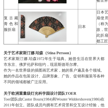
被世界
日本艺术
复古藏
扇使
青色和
（称为
日本
服折扇
故，世
此折
都工匠
关于艺术家斯汀娜.珀森
（Stina Persson）
艺术家斯汀娜.珀森1972年生于瑞典。她曾生活在世界大都
市东京、佛罗伦萨和纽约，现居斯德哥尔摩。
作为一名世界级的插图画艺术家，她的客户遍及各个领域。
她的作品在包装设计、品牌形象、广告、促销和服装等各种
不同的领域都被广泛应用。
关于欧洲重量级灯光科学园设计团队TOER
Toer团队由Castor Bours(1984)和Wouter Widdershoven(1986)在
2011年创立。团队成员均拥有艺术背景和交互设计经验，他