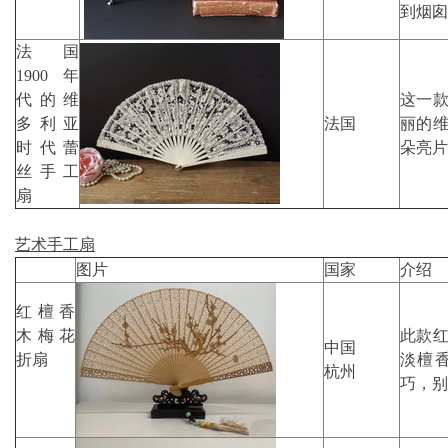
到烟囱
法国
1900年
代的维
这一款
多利亚
法国
丽的
时代蕾
朵亮片
丝手工
扇
艺术手工扇
图片
国家
介绍
红檀香
木梅花
此款
中国
折扇
淡檀
杭州
巧，别