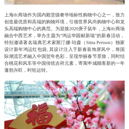
上海ifc商场作为国内殿堂级奢华地标性购物中心之一，致力
创造最优质和高端的购物环境，引领世界风尚购物中心和龙
头高端购物中心的典范。为迎接2020庚子鼠年，上海ifc商场
融合中西艺术，举办主题为“鸿运华园献新瑞”的新春活动，
特别邀请著名瑞典艺术家斯汀娜·珀森（Stina Persson）独家
设计新年鸿运红包袋, 其设计注入于新春装饰屏风中，将国
际潮流艺术融入中国贺年色彩，呈现华丽春节景致，同时结
合桃花和风车等中国传统吉祥元素，寄寓申城顾客新的一年
蓬勃兴旺，时轮运转。