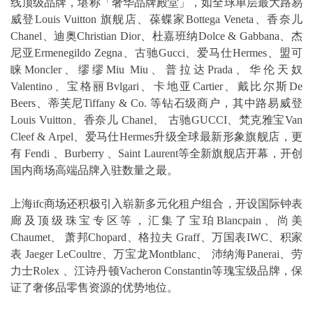
线顶级品牌，堪称「奢华品牌殿堂」，如全球单层最大路易
威登Louis Vuitton 旗舰店、葆蝶家Bottega Veneta、香奈儿
Chanel、迪奥Christian Dior、杜嘉班纳Dolce & Gabbana、杰
尼亚Ermenegildo Zegna、古驰Gucci、爱马仕Hermes、盟可
睐Moncler、缪缪Miu Miu、普拉达Prada、华伦天奴
Valentino、宝格丽Bvlgari、卡地亚Cartier、戴比尔斯De
Beers、蒂芙尼Tiffany & Co. 等钻石级商户，其中路易威登
Louis Vuitton、香奈儿 Chanel、 古驰GUCCI、梵克雅宝Van
Cleef & Arpel、爱马仕Hermes升级全球最新形象旗舰店，更
有 Fendi 、Burberry 、Saint Laurent等全新旗舰店开幕，开创
国内商场高端品牌入驻数量之最。
上海ifc商场还积极引入崭新多元化租户组合，开设国际钟表
廊及顶级珠宝专区等，汇集了宝珀Blancpain、尚美
Chaumet、 萧邦Chopard、格拉夫 Graff、万国表IWC、积家
表 Jaeger LeCoultre、万宝龙Montblanc、 沛纳海Panerai、劳
力士Rolex 、江诗丹顿Vacheron Constantin等瑰宝级品牌，保
证了奢侈品零售资源的优势地位。