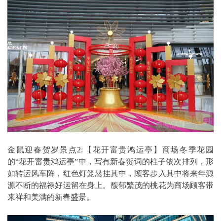
金鼠迎春贺岁景点2:【花开富贵鸿运亭】商场冬季花园
的“花开富贵鸿运亭”中，写有新春贺词的柱子依次排列，形
如转运风车阵，红色灯笼悬挂其中，顾客步入其中将来年源
源不断的福禄好运留在身上。馥郁繁茂的桃花为商场顾客带
来祥和美满的新春盛景。