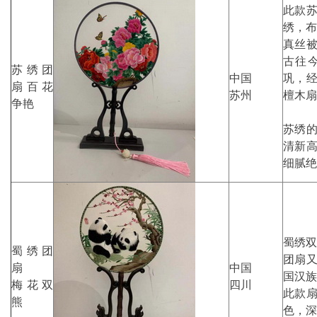
此款
绣，布
真丝被
古往
苏绣团
中国
巩，
扇百花
苏州
檀木扇
争艳
苏绣
清新
细腻绝
蜀绣双
蜀绣团
团扇
扇
中国
国汉族
梅花双
四川
此款
熊
色，深