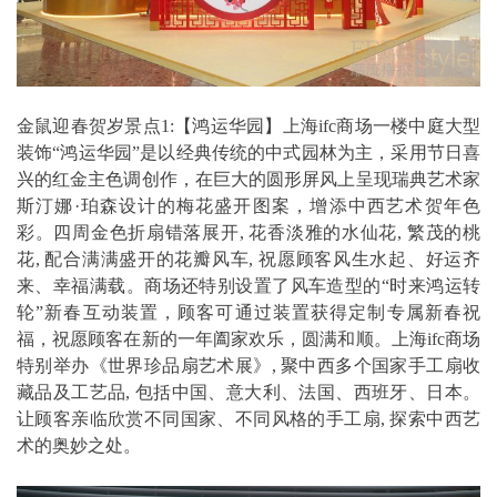
金鼠迎春贺岁景点1:【鸿运华园】上海ifc商场一楼中庭大型
装饰“鸿运华园”是以经典传统的中式园林为主，采用节日喜
兴的红金主色调创作，在巨大的圆形屏风上呈现瑞典艺术家
斯汀娜·珀森设计的梅花盛开图案，增添中西艺术贺年色
彩。四周金色折扇错落展开, 花香淡雅的水仙花, 繁茂的桃
花, 配合满满盛开的花瓣风车, 祝愿顾客风生水起、好运齐
来、幸福满载。商场还特别设置了风车造型的“时来鸿运转
轮”新春互动装置，顾客可通过装置获得定制专属新春祝
福，祝愿顾客在新的一年阖家欢乐，圆满和顺。上海ifc商场
特别举办《世界珍品扇艺术展》, 聚中西多个国家手工扇收
藏品及工艺品, 包括中国、意大利、法国、西班牙、日本。
让顾客亲临欣赏不同国家、不同风格的手工扇, 探索中西艺
术的奥妙之处。