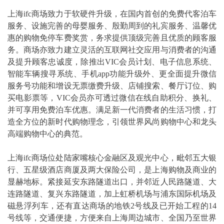
上海ifc商场致力于软硬件升级，在国内首创的免费代客泊车
服务、设施完善的母婴服务、殷勤周到的礼宾服务、温馨优
惠的购物免停车费奖赏，务求提供顶级完善且优质的顾客服
务。商场亦致力建立灵活的互联网社交应用与消费者的沟通
及提升顾客忠诚度，除推出VIC会员计划、电子信息系统、
智能车辆搜寻系统、手机app功能升级外、更全面提升微信
服务号功能和增设无票缴费升级、店铺搜索、餐厅订位、购
买电影票等，VIC会员亦可透过微信在线自助积分、换礼、
并可享用免费泊车优惠。满足新一代消费者的生活习惯，打
造全方位的新时代购物理念，引领世界风尚购物中心和龙头
高端购物中心的典范。
上海ifc商场位处陆家嘴核心金融区及观光中心，毗邻五大银
行、五星级酒店商厦及两大保险公司，是上海购物及商业的
显赫地标。紧接延安东路隧道出口，并邻近人民路隧道、大
连路隧道、复兴东路隧道，加上虹桥机场与浦东国际机场及
磁悬浮列车，还有直达商场的地铁2号线及已开始工程的14
号线等，交通便捷，方便来自上海周边城市、全国乃至世界