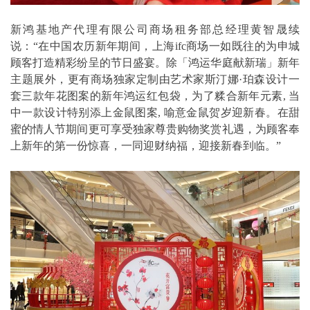
新鸿基地产代理有限公司商场租务部总经理黄智晟续
说：“在中国农历新年期间，上海ifc商场一如既往的为申城
顾客打造精彩纷呈的节日盛宴。除「鸿运华庭献新瑞」新年
主题展外，更有商场独家定制由艺术家斯汀娜·珀森设计一
套三款年花图案的新年鸿运红包袋，为了糅合新年元素, 当
中一款设计特别添上金鼠图案, 喻意金鼠贺岁迎新春。在甜
蜜的情人节期间更可享受独家尊贵购物奖赏礼遇，为顾客奉
上新年的第一份惊喜，一同迎财纳福，迎接新春到临。”