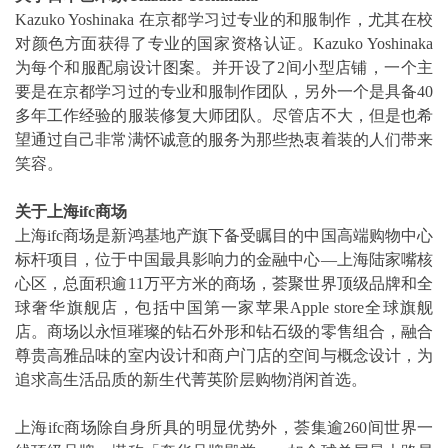
Kazuko Yoshinaka 在京都学习过专业的和服制作，尤其在校
对颜色方面获得了专业的国家资格认证。Kazuko Yoshinaka
为每个和服配扇设计图案。并开设了2间小型店铺，一个主
要是在京都学习过的专业和服制作团队，另外一个是具备40
多年工作经验的服装修复大师团队。尽管店不大，但是也希
望通过自己非常满怀诚意的服务为那些热衷着装的人们带来
笑容。
关于上海
ifc
商场
上海ifc商场是新鸿基地产旗下备受瞩目的中国高端购物中心
标杆项目，位于中国最具影响力的金融中心—上海陆家嘴核
心区，总面积逾11万平方米的商场，荟聚世界顶级品牌和全
球奢华旗舰店，包括中国第一家苹果Apple store全球旗舰
店。商场以永恒璀璨的钻石外形和钻石级的零售组合，融合
尊贵高雅品味的室内设计和商户门店的空间与概念设计，为
追求高生活品质的新生代菁英阶层购物消闲首选。
上海ifc商场除自身所具的明显优势外，荟集逾260间世界一