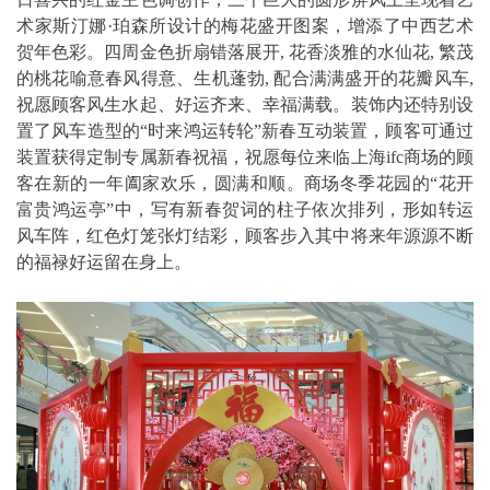
术家斯汀娜·珀森所设计的梅花盛开图案，增添了中西艺术
贺年色彩。四周金色折扇错落展开, 花香淡雅的水仙花, 繁茂
的桃花喻意春风得意、生机蓬勃, 配合满满盛开的花瓣风车,
祝愿顾客风生水起、好运齐来、幸福满载。装饰内还特别设
置了风车造型的“时来鸿运转轮”新春互动装置，顾客可通过
装置获得定制专属新春祝福，祝愿每位来临上海ifc商场的顾
客在新的一年阖家欢乐，圆满和顺。商场冬季花园的“花开
富贵鸿运亭”中，写有新春贺词的柱子依次排列，形如转运
风车阵，红色灯笼张灯结彩，顾客步入其中将来年源源不断
的福禄好运留在身上。