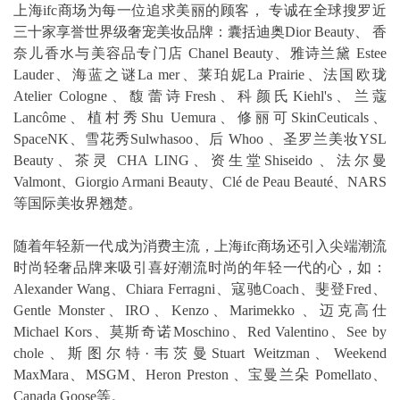
上海ifc商场为每一位追求美丽的顾客， 专诚在全球搜罗近
三十家享誉世界级奢宠美妆品牌：囊括迪奥Dior Beauty、 香
奈儿香水与美容品专门店 Chanel Beauty、雅诗兰黛 Estee
Lauder、海蓝之谜La mer、莱珀妮La Prairie、法国欧珑
Atelier Cologne、馥蕾诗Fresh、科颜氏Kiehl's、兰蔻
Lancôme、植村秀Shu Uemura、修丽可SkinCeuticals、
SpaceNK、雪花秀Sulwhasoo、后 Whoo 、圣罗兰美妆YSL
Beauty、茶灵 CHA LING、资生堂Shiseido 、法尔曼
Valmont、Giorgio Armani Beauty、Clé de Peau Beauté、NARS
等国际美妆界翘楚。
随着年轻新一代成为消费主流，上海ifc商场还引入尖端潮流
时尚轻奢品牌来吸引喜好潮流时尚的年轻一代的心，如：
Alexander Wang、Chiara Ferragni、寇驰Coach、斐登Fred、
Gentle Monster、IRO、Kenzo、Marimekko 、迈克高仕
Michael Kors、莫斯奇诺Moschino、Red Valentino、See by
chole、斯图尔特·韦茨曼Stuart Weitzman、Weekend
MaxMara、MSGM、Heron Preston 、宝曼兰朵 Pomellato、
Canada Goose等。