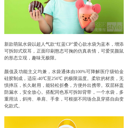
新款萌鼠水袋以超人气款“红蓝CP”爱心款水袋为蓝本，增添
可拆卸式双耳，正面印刷憨态可掬的仿真表情，可爱笑颜鼠
的形态立现，趣味无极限。
颜值及功能主义均兼，水袋通体由100%可降解医疗级铂金
硅胶制成，适应-40℃至250℃ 的极限温度。柔软的材质，无
惧摔压，长久耐用，能轻松折叠，方便外出携带。双层杯盖
防漏水，安全放心。搭配同色系可拆卸背带，一个水袋，多
重用法，斜挎、单肩、手拿，可根据不同场合及穿搭自由变
化款式。