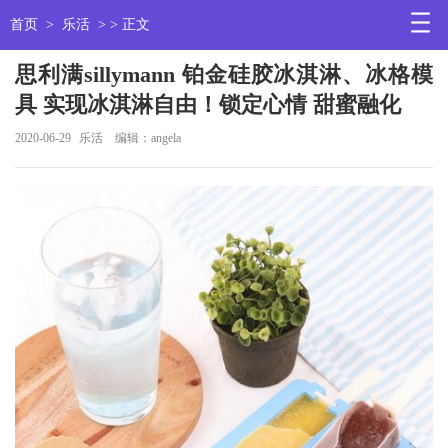
首页
>
乐活
> > 正文
思利满sillymann 铂金硅胶冰淇淋、冰格模
具 实现冰淇淋自由！锁定心情 甜蜜融化
2020-06-29
乐活
编辑：angela