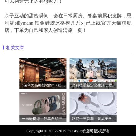
可以创造无止尽的想象力！
亲子互动的甜蜜瞬间，会在日常厨房、餐桌前累积发酵，思
利满sillymann 铂金硅胶冰格模具系列已上线官方天猫旗舰
店，下单为自己和家人创造清凉一夏！
相关文章
“保利美高梅博物馆”《丝路》大展最后
当科技重新定义生活，爱尔威Airwheel正在
一抹橄榄绿，静享自然声 索尼WH-1000XM6橄
路易十三首套「餐桌美学」系列正式揭晓
Copyright © 2002-2019 freestyle潮流网 版权所有