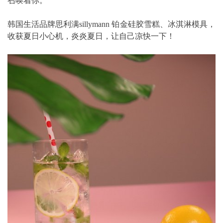
召唤着你。
韩国生活品牌思利满sillymann 铂金硅胶雪糕、冰淇淋模具，
收获夏日小心机，炎炎夏日，让自己凉快一下！