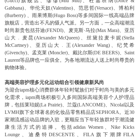
(Gucci)旗舰店、缪缪(Miu Miu)、杜嘉班纳(Dolce &
Gabbana)、华伦天奴(Valentino)、范思哲(Versace)、博柏利
(Burberry) 、雨果博斯(Hugo Boss)等多间国际一线高端品牌
旗舰店，营造出不凡的慑人气派。另一方面，一众高端潮流
时尚新贵包括芬迪(FENDI)、麦克斯·马拉(Max Mara)、亚历
山大﹒麦昆(Alexander McQueen)、丝黛拉麦卡妮(Stella
McCartney)、亚历山大﹒王(Alexander Wang)、纪梵希
(Givenchy)、孟克莱 (Moncler)、戴比尔斯(DE BEERS)、Saint
Laurent等品牌也一应俱全。为各地潮流达人送上时尚尊贵的
购物体验。
高端美容护理多元化运动组合引领健康新风尚
为迎合iapm核心消费群体年轻时髦族们对于时尚与美的多元
化需求，iapm商场积极引入多间国际高端美容个人护理品
牌，包括莱珀妮(La Prairie)、兰蔻(LANCOME)、Nicolaï以及
LVMH旗下全球著名的化妆品零售精品店SEPHORA。近30
家潮流感运动品牌的入驻，更顺应当下年轻族群对于潮流健
康生活方式的追捧。包括adidas Women、Nike Kicks
Lounge、迪桑特DESCENTE、FILA旗下潮牌FILA