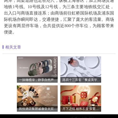
两岸；高架道路也近在咫尺，纵横上海各区；加上商场贯通
地铁1号线、10号线及12号线，为三条主要地铁线交汇处，
出入口与商场直接连系；由商场前往虹桥国际机场及浦东国
际机场亦瞬间即达，交通便捷，汇聚了庞大的客流量。商场
更设有两层停车场，合共提供近800个停车位，为顾客带来
便捷。
相关文章
一抹橄榄绿，静享自然声 索尼WH-1000XM6橄
路易十三首套「餐桌美学」系列正式揭晓
凯悦酒店集团诚邀亚太宾客共享日常餐饮
月下之情 相系不变 探索半岛精品店 202