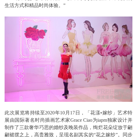
生活方式和精品时尚体验。”
此次展览将持续至2020年10月17日，「花漾•嫁纱」艺术特
展由国际著名时尚插画艺术家Grace Ciao为iapm独家设计并
制作了三款奢华巧思的婚纱及晚装作品，绚烂花朵绽放于翩
翩裙摆之上，高贵雅致，呈现名副其实的“花之嫁纱”。同步