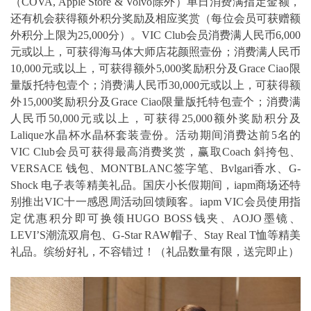
（COVA, Apple Store & Volvo除外）单日消费满指定金额，
还有机会获得额外积分奖励及相应奖赏（每位会员可获赠额
外积分上限为25,000分）。VIC Club会员消费满人民币6,000
元或以上，可获得海马体大师店花颜照壹份；消费满人民币
10,000元或以上，可获得额外5,000奖励积分及Grace Ciao限
量版托特包壹个；消费满人民币30,000元或以上，可获得额
外15,000奖励积分及Grace Ciao限量版托特包壹个；消费满
人民币50,000元或以上，可获得25,000额外奖励积分及
Lalique水晶杯水晶杯套装壹份。活动期间消费达前5名的
VIC Club会员可获得最高消费奖赏，赢取Coach 斜挎包、
VERSACE 钱包、MONTBLANC签字笔、Bvlgari香水、G-
Shock 电子表等精美礼品。国庆小长假期间，iapm商场还特
别推出VIC十一感恩周活动回馈顾客。iapm VIC会员使用指
定优惠积分即可换领HUGO BOSS钱夹、AOJO墨镜、
LEVI’S潮流双肩包、G-Star RAW帽子、Stay Real T恤等精美
礼品。缤纷好礼，不容错过！（礼品数量有限，送完即止）