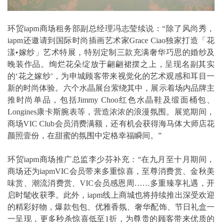
环贸iapm商场租务部副总经理冯志莹续说：“除了风尚秀，
iapm还邀请到国际时尚插画艺术家Grace Ciao独家打造「花
漾•嫁纱」艺术特展，特别定制三款充满奢华巧思的婚纱及
晚装作品。绚烂花朵绽放于翩翩裙摆之上，呈现名副其实
的‘花之嫁纱’，为申城顾客带来视觉化的艺术观感和耳目一
新的时尚体验。六个水晶展台萦绕其中，展示着场内品牌主
推时尚单品，包括Jimmy Choo红色水晶鞋及缎面桶包、
Longines康卡斯腕表等，营造浓浓的浪漫氛围。展览期间，
商场VIC Club会员消费满额，还有机会获得海马体大师店花
颜照壹份，在甜蜜的氛围中定格幸福瞬间。”
环贸iapm商场推广总监李少芬补充：“在九月至十月期间，
商场还为iapmVIC会员带来多重惊喜，至尊消费赏、金秋美
味赏、潮流消费赏、VIC会员感恩周……多重臻享礼遇，开
启时髦收获季。此外，iapm线上商城也将持续推出深受欢迎
的精彩好物，爆款包包、优雅香氛、奢华配饰、节日礼盒一
一呈现，更多秒杀惊喜低至1折，为尊贵的顾客带来优质的