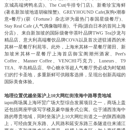
京城高端烤鸭名店)、The Cut(牛排专门店)、新肴珍宝海鲜
(著名新加坡地道胡椒辣蟹)、GREYHOUND Cafe(灰狗•潮泰
意•餐厅) (获《Fortune》杂志评为最热门泰国星级餐厅)、
Stay Real Cafe (人气偶像咖啡座)、千両(源自日本的首间上海
分店) 、来自新加坡的国际级奢华茶叶品牌TWG Tea沙龙与
精品店、意大利高端餐饮品牌COVA以及首次进驻浦西的米
其林一星餐厅利苑等。此外，上海米其林一星餐厅莆田、新
加坡米其林一星餐厅上海首店御宝阁潮州酒家、Peet's
Coffee、Manner Coffee、VENCHI巧克力、Luneurs、T9
TEA、半岛精品店、华心糖水等超人气餐厅势必成为时髦精
们的打卡圣地，多重新鲜可供顾客选择，呈现出创新高端的
国际美食体验。
地理位置优越坐落沪上
10
大网红街淮海中路尊贵地域
iapm商场属上海环贸广场大型综合发展项目之一，商场上盖
还包括两座甲级写字楼及豪华服务式公寓。位于浦西淮海中
路的尊贵地域，同时坐落沪上10大网红街道之一的陕西南路
上，可经由复兴东路、人民路和延安东路三条隧道往来浦江