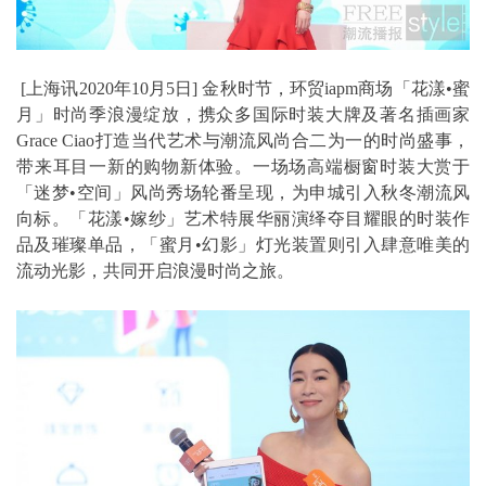
[上海讯2020年10月5日] 金秋时节，环贸iapm商场「花漾•蜜
月」时尚季浪漫绽放，携众多国际时装大牌及著名插画家
Grace Ciao打造当代艺术与潮流风尚合二为一的时尚盛事，
带来耳目一新的购物新体验。一场场高端橱窗时装大赏于
「迷梦•空间」风尚秀场轮番呈现，为申城引入秋冬潮流风
向标。「花漾•嫁纱」艺术特展华丽演绎夺目耀眼的时装作
品及璀璨单品，「蜜月•幻影」灯光装置则引入肆意唯美的
流动光影，共同开启浪漫时尚之旅。