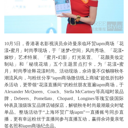
10月5日，香港著名影视演员佘诗曼亲临环贸iapm商场「花
漾•蜜月」时尚季现场，于「迷梦•空间」风尚秀场、「花漾•
嫁纱」艺术特展、「蜜月•幻影」灯光装置、「花颜美妆定
制站」和「秘境花墙」五个主题景点打卡，为「花漾•蜜
月」时尚季诠释花漾时尚。活动现场，佘诗曼不仅畅聊秋冬
潮流风向，与粉丝分享“iapm商场微信线上商城”超低折扣秒
杀活动，更带领“花漾直播间”的粉丝朋友逛遍iapm商场，于
Alexander McQueen、Coach、Stella McCartney等高端时装品
牌，Debeers、Pomellato、Chopard、Longines等瑰宝级国际
钟表及顶级珠宝品牌店铺探店，解锁秋冬时尚最潮最尖时髦
单品。整场活动于“上海环贸广场iapm”一直播账号同步直
播，更有幸运粉丝于直播间参与直播互动，赢得佘诗曼亲笔
签名照和iapm商场纪念品。