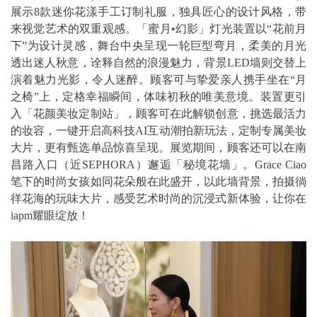
展示8款迷你花漾手工订制礼服，独具匠心的设计风格，带
来视觉艺术的双重观感。「蜜月•幻影」灯光装置以“花前月
下”为设计灵感，舞台中央呈现一轮巨型弯月，柔美的月光
透出迷人秋意，诠释自然的浪漫魅力，背景LED墙则交替上
演着魅力光影，令人迷醉。顾客可与挚爱亲人携手坐在“月
之椅”上，定格幸福瞬间，体味初秋的唯美意境。装置更引
入「花颜美妆定制站」，顾客可在此解锁创意，挑选最活力
的妆容，一键开启高科技AI互动潮拍新玩法，定制专属美妆
大片，更有甄选单品惊喜呈现。展览期间，顾客还可以在南
昌路入口（近SEPHORA）邂逅「秘境花墙」。Grace Ciao
笔下的时尚女孩如同花朵般在此盛开，以此墙背景，拍摄徜
徉花海的玩味大片，感受艺术时尚的沉浸式新体验，让你在
iapm耀眼绽放！