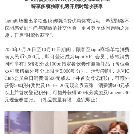
臻享多项独家礼遇开启时髦收获季
iapm商场推出多项金秋购物消费优惠奖赏活动，希望顾客不
仅能感受到时尚与精致的社交体验，更可尊享休闲购物之乐
趣，开启“时髦收获季”。
2020年9月26日至10月11日期间，顾客至iapm商场单笔消费
满人民币3,000元，即可登记成为iapm VIC 会员，该笔消费
同时享有1.5倍积分及100元指定餐饮劵作迎新礼品（每位会
员可获赠额外积分上限为5,000积分）。活动期间，原VIC
Club会员单日消费满500元或以上并首次登记积分，可额外
获得500积分奖励及T9 Tea 20元现金券壹张；消费满600元或
以上并首次登记积分，可额外获得500积分奖励及Luneurs 30
元现金券壹张。（礼品数量有限，送完即止）