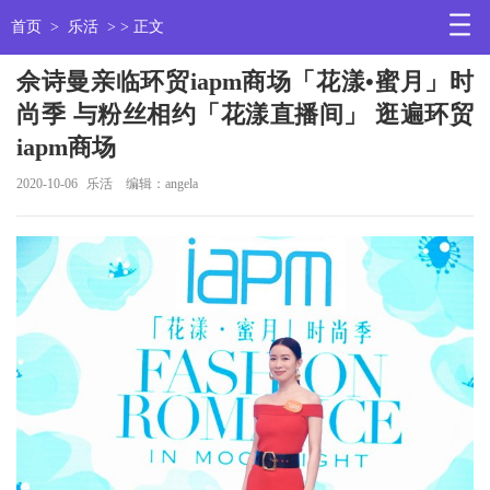
首页
>
乐活
> > 正文
佘诗曼亲临环贸iapm商场「花漾•蜜月」时
尚季 与粉丝相约「花漾直播间」 逛遍环贸
iapm商场
2020-10-06
乐活
编辑：angela