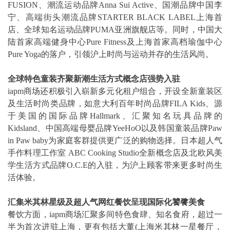
FUSION、潮流运动品牌Anna Sui Active、国潮品牌中国李
宁、高端街头潮流品牌STARTER BLACK LABEL上海首
店、全球知名运动品牌PUMA亚洲旗舰店等。同时，中国大
陆首家高端健身中心Pure Fitness及上海首家高档瑜伽中心
Pure Yoga的落户，引领沪上时尚与运动并存的生活风尚。
全球特色童装齐聚新潮生活方式概念店强势入驻
iapm商场还积极引入崭新多元化租户组合，开设全新童装区
及生活时尚类品牌，如意大利百年时尚品牌FILA Kids、源
于美国的国际品牌Hallmark、汇聚知名玩具品牌的
Kidsland、中国高端母婴品牌YeeHoO以及韩国童装品牌Paw
in Paw baby为家庭客群提供更广泛的购物选择。日本超人气
手作料理工作室 ABC Cooking Studio全新概念店及北欧风美
学生活方式品牌O.C.E的入驻，为沪上顾客带来更多时尚生
活体验。
汇集米其林星级及超人气网红餐饮呈现国际化饕餮美食
餐饮方面，iapm商场汇聚多间特色食肆、知名食府，超过一
半为首次进驻上海，更有包括大董(上海米其林一星餐厅，