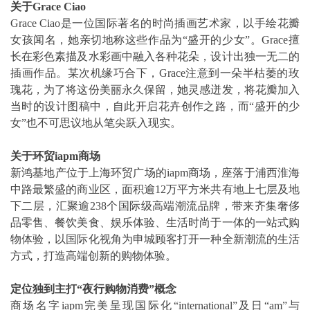
关于
Grace Ciao
Grace Ciao是一位国际著名的时尚插画艺术家，以手绘花瓣
女孩闻名，她亲切地称这些作品为“盛开的少女”。Grace擅
长在彩色素描及水彩画中融入各种花朵，设计出独一无二的
插画作品。某次机缘巧合下，Grace注意到一朵半枯萎的玫
瑰花，为了将这份美丽永久保留，她灵感迸发，将花瓣加入
当时的设计图稿中，自此开启花卉创作之路，而“盛开的少
女”也不可思议地从笔尖跃入现实。
关于环贸
iapm
商场
新鸿基地产位于上海环贸广场的iapm商场，座落于浦西淮海
中路最繁盛的商业区，面积逾12万平方米共有地上七层及地
下二层，汇聚逾238个国际级高端潮流品牌，带来齐集奢侈
品零售、餐饮美食、娱乐体验、生活时尚于一体的一站式购
物体验，以国际化视角为申城顾客打开一种全新潮流的生活
方式，打造高端创新的购物体验。
定位独到主打
“
夜行购物消费
”
概念
商场名字iapm完美呈现国际化“international”及日“am”与