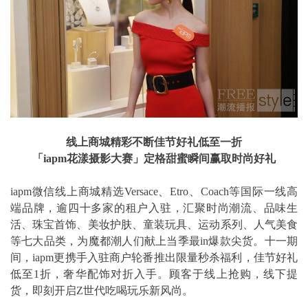
线上商城精彩不断佳节好礼低至一折
「
iapm
花漾摄影大赛
」定格甜蜜瞬间赢取时尚好礼
iapm微信线上商城精选Versace、Etro、Coach等国际一线高
端品牌，逾四十多家的租户入驻，汇聚时尚潮流、品味生
活、珠宝首饰、美妆护肤、童装玩具、运动系列、人气美食
等七大品类，为魔都潮人们献上当季最in爆款尖货。十一期
间，iapm更携手入驻商户轮番推出限量秒杀福利，佳节好礼
低至1折，奢华配饰对折入手。顾客于线上抢购，线下提
货，即刻开启Z世代吃喝玩乐新风尚。