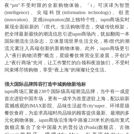
夜“pm”不受时限的全新购物体验。「i」可演译为智慧
(intelligence)、尖端科技(information technology)、创意
(innovation)、灵感(inspiration)加上独特个性。iapm商场实时
展现全面崭新的「i世代」生活购物理念，突破传统框架，
把全球最新最快的潮流信息引进iapm商场内，犹如翻阅一本
国际潮流生活杂志，立体显现世界生活文化，将i世代的潮
流元素注入高端创新的新购物体验。此外，iapm商场更引
入“夜行购物消费”概念，星级餐饮将营业至凌晨，开创沪
上“夜行商场”先河，让工作繁忙的白领和夜游族们，不受时
间束缚尽情购物，享受“夜上海”的璀璨社交生活。
强大国际品牌阵容打造申城购物新地标
iapm商场汇聚逾238个国际级高端潮流品牌，当中有一成是
首次进驻中国市场，更有一成半为首度进驻上海，配以崭新
震撼感观的IMAX影院、品味生活超市city'super、环球星级
餐饮食府，为追求高端时尚品味的顾客提供最新、最潮的多
元化购物体验。iapm商场沿淮海中路逾220米长的临街复式
旗舰店集合了全中国最大的普拉达(Prada)旗舰店、古驰