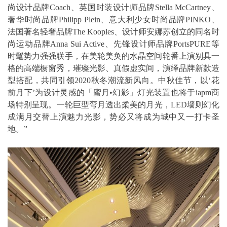
尚设计品牌Coach、英国时装设计师品牌Stella McCartney、
奢华时尚品牌Philipp Plein、意大利少女时尚品牌PINKO、
法国著名轻奢品牌The Kooples、设计师安娜苏创立的同名时
尚运动品牌Anna Sui Active、先锋设计师品牌PortsPURE等
时髦势力强强联手，在美轮美奂的水晶空间轮番上演别具一
格的高端橱窗秀，璀璨光影、真假虚实间，演绎品牌新款造
型搭配，共同引领2020秋冬潮流新风向。中秋佳节，以‘花
前月下’为设计灵感的「蜜月•幻影」灯光装置也将于iapm商
场特别呈现。一轮巨型弯月透出柔美的月光，LED墙则幻化
成满月交替上演魅力光影，势必又将成为城中又一打卡圣
地。”