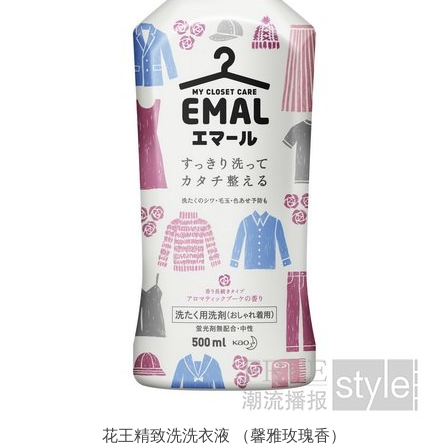
花王精致洗洗衣液 （馨雅玫瑰香）