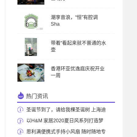
潮享音浪，“恒”有腔调
Sha
带着“看起来就不普通的水
壶
香港环亚优逸庭庆祝开业
一周
热门资讯
圣诞节到了，请给我棵圣诞树 上海迪
士尼：给你
以H&M 家居2020夏日风系列打造梦
幻之家
思利满便携式手持小风扇 随时随地专