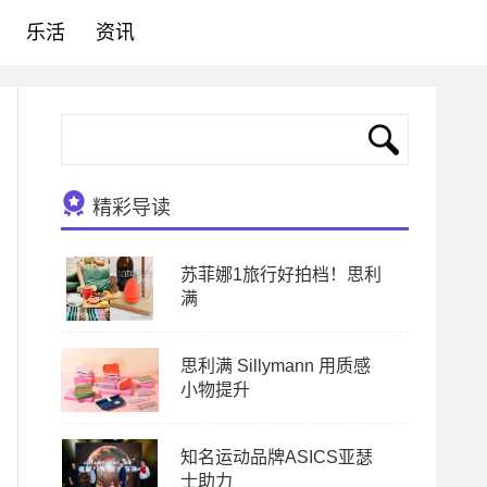
乐活
资讯
精彩导读
苏菲娜1旅行好拍档！思利
满
思利满 Sillymann 用质感
小物提升
知名运动品牌ASICS亚瑟
士助力