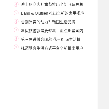
属清凉
迪士尼商店儿童节推出全新《玩具总
动员》系列
Bang & Olufsen 推出全新的家用扬声
器Beosound Bal
告别外卖的动力？韩国生活品牌
sillymann思利满铂
暑假旅游就是要避暑！盘点那些国内
避暑胜地
第三届进博会闭幕 花王Kirei生活精
彩继续
托迈酷客生活方式平台全新推出用户
体验征集