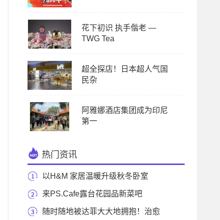
花下初识 执手偕老 —
TWG Tea
超全探店！日本超人气国
民杂
阿雅娜酒店集团成为印尼
第一
热门资讯
以H&M 家居温暖升级秋冬卧室
来PS.Cafe露台花园品新菜吧
随时随地被达菲大大地拥抱！治愈