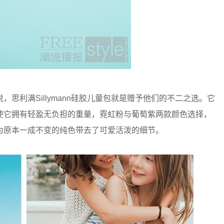
思利满Sillymann硅胶儿童包就是赠予他们的不二之选。它
使它拥有轻盈无负担的重量，霓虹粉与葡萄紫两款颜色选择，
为原本一成不变的纯色带去了可爱活泼的细节。