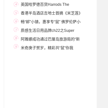
“萌主”助你
英国哈罗德百货Harrods The
Residence限时尊享会员俱
香港半岛酒店吉地士首摘《米芝莲》
一星殊荣 中
畅“邮”小镇，惠享专“鼠” 佛罗伦萨小
镇携手
质感生活日用品牌ch22之Super
Clean系列暖心上线
阿雅娜成功通过巴厘岛旅游局的“新
常态标准协
米奇庚子贺岁，精彩共“鼠”你我