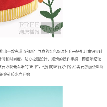
还特别推出一款充满浓郁新年气息的红色保温杯套来搭配儿童铂金硅
计感和时尚度。贴心拉链设计，顺滑的操作手感，即便年纪较
要收获最温暖的“铠甲”，他们的随行好伴侣也需要靓丽圣诞新
儿童铂金硅胶水壶开始！