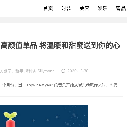
首页
时装
美容
娱乐
奢品
ann高颜值单品 将温暖和甜蜜送到你的心
关键字：
新年
,
思利满
,
Sillymann
2020-12-30
月份，当“Happy new year”的音乐开始从街头巷尾传来时，也意