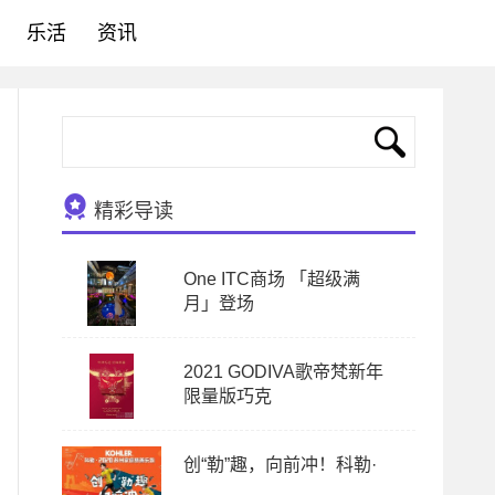
乐活
资讯
精彩导读
One ITC商场 「超级满
月」登场
2021 GODIVA歌帝梵新年
限量版巧克
创“勒”趣，向前冲！科勒·