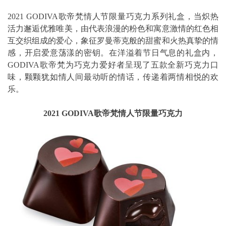
2021 GODIVA歌帝梵情人节限量巧克力系列礼盒，当炽热
活力邂逅优雅唯美，由代表浪漫的粉色和寓意激情的红色相
互交织组成的爱心，象征罗曼蒂克般的甜蜜和火热真挚的情
感，开启爱意荡漾的密钥。在洋溢着节日气息的礼盒内，
GODIVA歌帝梵为巧克力爱好者呈现了五款全新巧克力口
味，颗颗犹如情人间最动听的情话，传递着两情相悦的欢
乐。
2021 GODIVA歌帝梵情人节限量巧克力