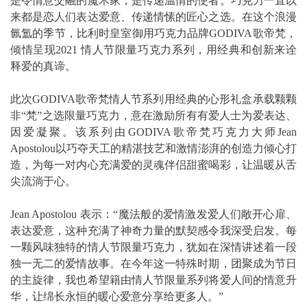
是令情意交融的魔术家，是传递温情的使者。巧克力一直以
来都是恋人们表达爱意、传递情愫的匠心之选。在这个浪漫
氤氲的季节，比利时皇室御用巧克力品牌GODIVA歌帝梵，
倾情呈现2021 情人节限量巧克力系列，用经典和创新来诠
释爱的真谛。
此次GODIVA歌帝梵情人节系列用经典的心形礼盒承载颗颗
非“梵”之选限量巧克力，意在激励所有有爱人士为爱表达、
因爱凝聚。该系列由GODIVA歌帝梵巧克力大师Jean
Apostolou以巧夺天工的精湛技艺和激情澎湃的创造力倾心打
造，为每一对内心充满爱的灵魂伴侣甜蜜喝彩，让温暖从舌
尖流淌于心。
Jean Apostolou 表示：“魔法般的爱情激发爱人们敞开心扉、
表达爱意，这种充满了神奇力量的默契感令我深受启发。每
一颗风味独特的情人节限量巧克力，犹如在深情讲述着一段
独一无二的爱情故事。在今年这一特殊时期，团聚成为节日
的主旋律，我也希望籍由情人节限量系列将爱人间的情意升
华，让绵长永恒的暖心爱意分享给更多人。”