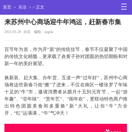
首页
>
乐活
> > 正文
来苏州中心商场迎牛年鸿运，赶新春市集
2021-01-28
乐活
编辑：angela
百节年为首，作为开“新”的传统佳节，春节不仅凝聚了中国
的传统文化精髓，更承载了炎黄子孙对团圆的热切期盼和对
新一年的美好展望。
换新装、赶大集、办年货、互道一声“过年好”，苏州中心商
场将这些新春习俗“搬”了进来，不仅在南区一楼张罗了年味
十足的“牛”市，邀请消费者从腊月十五到元宵节，一起“游
年趣”、“尝年味”、“赏年艺”、“闹年欢”，更联动特色商户推
出特色团圆美食和多重焕“新”大礼，让你“牛”力全
开，“红”运满满，“牛”气冲天！