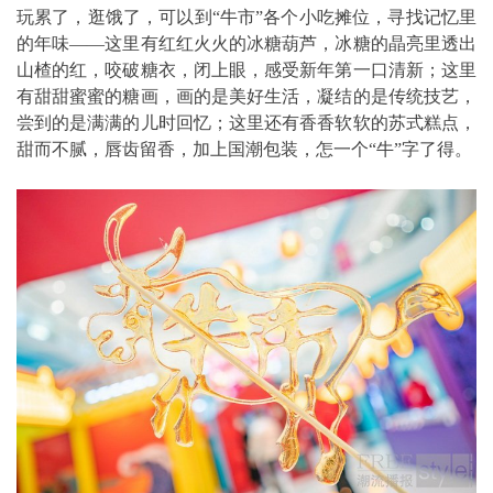
玩累了，逛饿了，可以到“牛市”各个小吃摊位，寻找记忆里
的年味——这里有红红火火的冰糖葫芦，冰糖的晶亮里透出
山楂的红，咬破糖衣，闭上眼，感受新年第一口清新；这里
有甜甜蜜蜜的糖画，画的是美好生活，凝结的是传统技艺，
尝到的是满满的儿时回忆；这里还有香香软软的苏式糕点，
甜而不腻，唇齿留香，加上国潮包装，怎一个“牛”字了得。