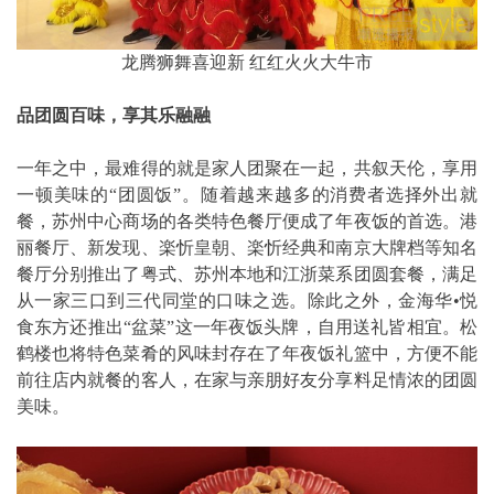
龙腾狮舞喜迎新 红红火火大牛市
品团圆百味，享其乐融融
一年之中，最难得的就是家人团聚在一起，共叙天伦，享用
一顿美味的“团圆饭”。随着越来越多的消费者选择外出就
餐，苏州中心商场的各类特色餐厅便成了年夜饭的首选。港
丽餐厅、新发现、楽忻皇朝、楽忻经典和南京大牌档等知名
餐厅分别推出了粤式、苏州本地和江浙菜系团圆套餐，满足
从一家三口到三代同堂的口味之选。除此之外，金海华•悦
食东方还推出“盆菜”这一年夜饭头牌，自用送礼皆相宜。松
鹤楼也将特色菜肴的风味封存在了年夜饭礼篮中，方便不能
前往店内就餐的客人，在家与亲朋好友分享料足情浓的团圆
美味。