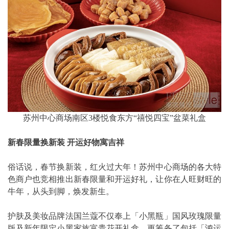
苏州中心商场南区3楼悦食东方“禧悦四宝”盆菜礼盒
新春限量换新装 开运好物寓吉祥
俗话说，春节换新装，红火过大年！苏州中心商场的各大特
色商户也竞相推出新春限量和开运好礼，让你在人旺财旺的
牛年，从头到脚，焕发新生。
护肤及美妆品牌法国兰蔻不仅奉上「小黑瓶」国风玫瑰限量
版及新年限定小黑家族富贵花开礼盒，更筹备了包括「鸿运