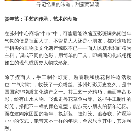
寻记忆里的味道，甜蜜而温暖
赏年艺：手艺的传承，艺术的创新
在苏州中心商场“牛市”中，可能最能浓缩五彩斑斓热闹过年
气氛的便是捏面人了。不管是大人还是小朋友，都对这项拈
于指尖的非物质文化遗产惊叹不已——面人以糯米和面粉为
主料，调成不同的色彩，用简单的工具，即瞬间幻化成栩栩
如生的现代或历史人物或形象。
除了捏面人，手工制作灯笼、贴春联和桃花树许愿活动
也“牛气哄哄”，收获了一众粉丝。苏州灯彩历史悠久，是中
国国家非物质文化遗产之一。其工艺十分精巧，画面丰富多
彩，绘有山水人物、飞禽走兽花草鱼虫等。这些手工制作的
灯笼，搭配不一样的颜色造型，能点亮小朋友的新年记忆。
而在这阖家团圆的新年，换新装、挂灯笼、贴春联、许愿等
小小的仪式，能带来不一样的年味，全家乐享其中，其乐融
融。