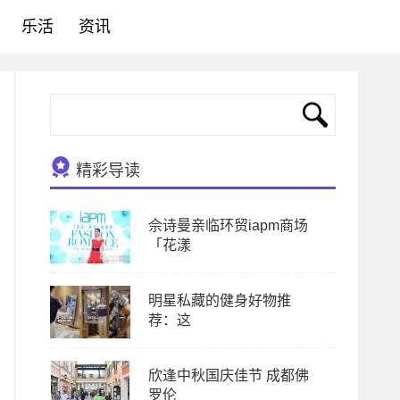
乐活
资讯
精彩导读
佘诗曼亲临环贸iapm商场
「花漾
明星私藏的健身好物推
荐：这
欣逢中秋国庆佳节 成都佛
罗伦