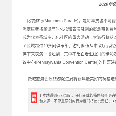
2020年化
化装游行(Mummers Parade)，是每年费城不
洲定居者将圣诞节时化妆和表演哑剧的概念带到费
成为代表费城多元化社区的重大活动。大游行将从2
个区域超过40多间俱乐部。游行队伍从市政厅沿
停下来表演一段短剧，其中不乏百老汇级别的精彩表演。这
议中心(Pennsylvania Convention Center)的售票
费城旅游会议旅游促进局将新年最美好的祝福送
1.本站遵循行业规范，任何转载的稿件都会明确
和来源，不尊重原创的行为我们将追究责任；3