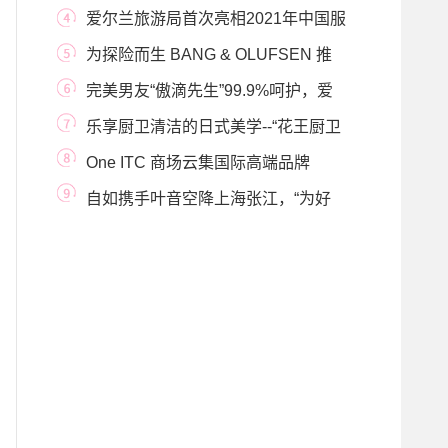
新大白兔冰品系
爱尔兰旅游局首次亮相2021年中国服
贸会
为探险而生 BANG & OLUFSEN 推
出 BEOSOUND EXPLORE
完美男友“傲滴先生”99.9%呵护，爱
尔康傲滴隐形
乐享厨卫清洁的日式美学--“花王厨卫
清洁系列”
One ITC 商场云集国际高端品牌
自如携手叶音空降上海张江，“为好
生活battle”