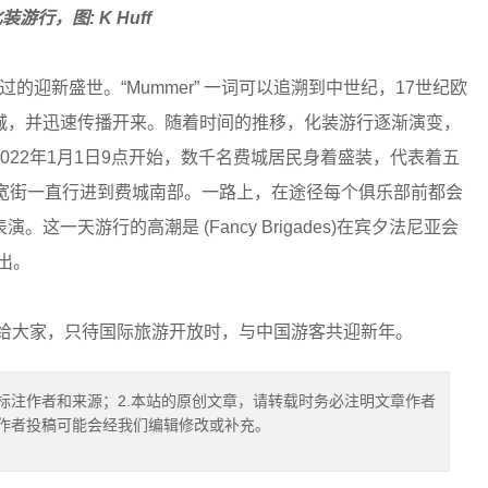
装游行，图: K Huff
可错过的迎新盛世。“Mummer” 一词可以追溯到中世纪，17世纪欧
城，并迅速传播开来。随着时间的推移，化装游行逐渐演变，
022年1月1日9点开始，数千名费城居民身着盛装，代表着五
着宽街一直行进到费城南部。一路上，在途径每个俱乐部前都会
一天游行的高潮是 (Fancy Brigades)在宾夕法尼亚会
演出。
给大家，只待国际旅游开放时，与中国游客共迎新年。
标注作者和来源；2.本站的原创文章，请转载时务必注明文章作者
.作者投稿可能会经我们编辑修改或补充。