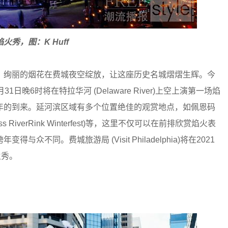
焰火秀，图：K Huff
绚丽的烟花在费城夜空绽放，让这座历史名城熠熠生辉。今
晚6时将在特拉华河 (Delaware River)上空上演第一场焰
年的到来。延河滨区域有多个位置绝佳的观赏地点，如佩恩码
ross RiverRink Winterfest)等，这里不仅可以在前排欣赏焰火表
同。费城旅游局 (Visit Philadelphia)将在2021
火秀。