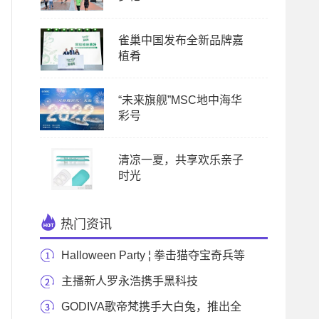
雀巢中国发布全新品牌嘉
植肴
“未来旗舰”MSC地中海华
彩号
清凉一夏，共享欢乐亲子
时光
热门资讯
Halloween Party ¦ 拳击猫夺宝奇兵等
你加入
主播新人罗永浩携手黑科技
GilletteLabs热感剃须刀
GODIVA歌帝梵携手大白兔，推出全