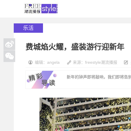
乐活
费城焰火耀，盛装游行迎新年
编辑：angela
来源：freestyle潮流播报
新年的钟声即将敲响，我们即将告别20