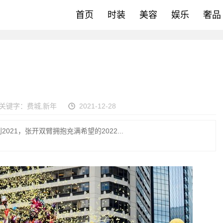
首页
时装
美容
娱乐
奢品
关键字：
费城
,
新年
2021-12-28
21，张开双臂拥抱充满希望的2022...