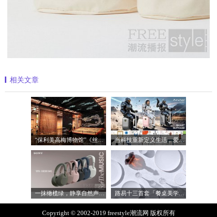
相关文章
“保利美高梅博物馆”《丝路》大展最后
当科技重新定义生活，爱尔威Airwheel正在
一抹橄榄绿，静享自然声 索尼WH-1000XM6橄
路易十三首套「餐桌美学」系列正式揭晓
Copyright © 2002-2019 freestyle潮流网 版权所有