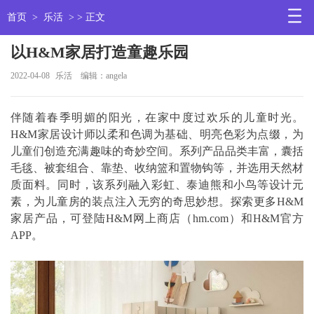
首页
>
乐活
> > 正文
以H&M家居打造童趣乐园
2022-04-08
乐活
编辑：angela
伴随着春季明媚的阳光，在家中度过欢乐的儿童时光。
H&M家居设计师以柔和色调为基础、明亮色彩为点缀，为
儿童们创造充满趣味的奇妙空间。系列产品品类丰富，囊括
毛毯、被套组合、靠垫、收纳篮和置物钩等，并选用天然材
质面料。同时，该系列融入彩虹、泰迪熊和小鸟等设计元
素，为儿童房的装点注入无穷的奇思妙想。探索更多H&M
家居产品，可登陆H&M网上商店（hm.com）和H&M官方
APP。