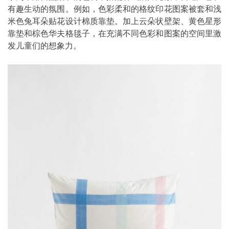
有趣生动的氛围。例如，色彩柔和的格纹印花图案被套和浅
米色兔耳朵贴花设计棉质靠垫。加上云朵状壁架、黄色星形
靠垫和棕色华夫格毯子，在充满不同色彩和图案的空间里激
发儿童们的想象力。