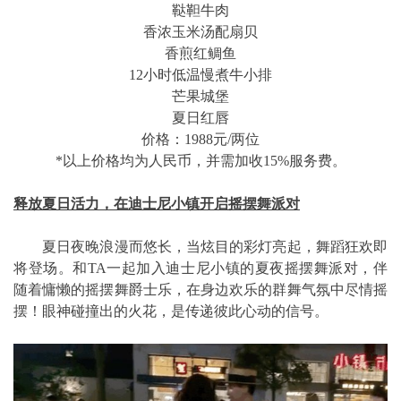
鞑靼牛肉
香浓玉米汤配扇贝
香煎红鲷鱼
12小时低温慢煮牛小排
芒果城堡
夏日红唇
价格：1988元/两位
*以上价格均为人民币，并需加收15%服务费。
释放夏日活力，在迪士尼小镇开启摇摆舞派对
夏日夜晚浪漫而悠长，当炫目的彩灯亮起，舞蹈狂欢即
将登场。和TA一起加入迪士尼小镇的夏夜摇摆舞派对，伴
随着慵懒的摇摆舞爵士乐，在身边欢乐的群舞气氛中尽情摇
摆！眼神碰撞出的火花，是传递彼此心动的信号。