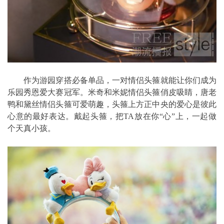
作为游园穿搭必备单品，一对情侣头箍就能让你们成为
乐园秀恩爱大赛冠军。米奇和米妮情侣头箍俏皮吸睛，唐老
鸭和黛丝情侣头箍可爱萌趣，头箍上方正中央的爱心是彼此
心意的最好表达。戴起头箍，把TA放在你“心”上，一起做
个天真小孩。