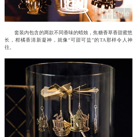
套装内包含的两款不同香味的蜡烛，焦糖香草香甜蜜悠
长，柑橘香清新凝神，就像“可甜可盐”的TA那样令人神
往。