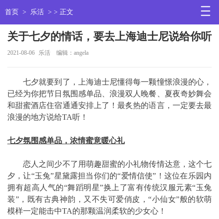
首页
>
乐活
> > 正文
关于七夕的情话，要去上海迪士尼说给你听
2021-08-06
乐活
编辑：angela
七夕就要到了，上海迪士尼懂得每一颗憧憬浪漫的心，
已经为你把节日氛围感单品、浪漫双人晚餐、夏夜奇妙舞会
和甜蜜酒店住宿通通安排上了！最炙热的语言，一定要去最
浪漫的地方说给TA听！
七夕氛围感单品，浓情蜜意暖心礼
恋人之间少不了用萌趣甜蜜的小礼物传情达意，这个七
夕，让“玉兔”星黛露担当你们的“爱情信使”！这位在乐园内
拥有超高人气的“舞蹈明星”换上了富有传统汉服元素“玉兔
装”，既有古典神韵，又不失可爱俏皮，“小仙女”般的软萌
模样一定能击中TA的那颗温润柔软的少女心！