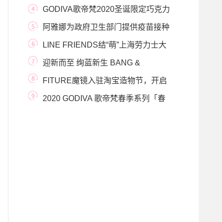
团队 打造专属
GODIVA歌帝梵2020圣诞限定巧克力
礼盒系列 生活每刻
阿雅娜为政府卫生部门提供疫苗接种
工作，以支
LINE FRIENDS结“萌”上海劳力士大
师赛，开启趣味
迎新而至 绚蓝新生 BANG &
OLUFSEN 全新推出亚洲
FITURE魔镜入驻淘宝造物节，开启
武侠健身新副本
2020 GODIVA 歌帝梵春季系列「春
意盎然 开启怦然惊