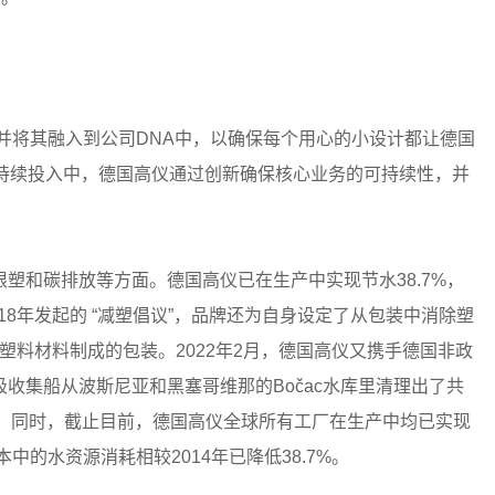
标并将其融入到公司DNA中，以确保每个用心的小设计都让德国
的持续投入中，德国高仪通过创新确保核心业务的可持续性，并
塑和碳排放等方面。德国高仪已在生产中实现节水38.7%，
018年发起的 “减塑倡议”，品牌还为自身设定了从包装中消除塑
由塑料材料制成的包装。2022年2月，德国高仪又携手德国非政
iX”垃圾收集船从波斯尼亚和黑塞哥维那的Bočac水库里清理出了共
ET瓶。同时，截止目前，德国高仪全球所有工厂在生产中均已实现
中的水资源消耗相较2014年已降低38.7%。