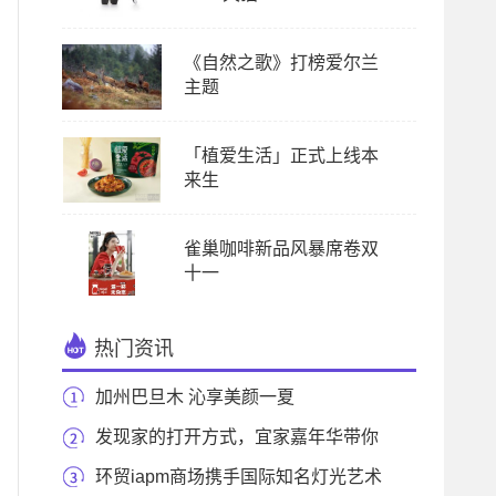
《自然之歌》打榜爱尔兰
主题
「植爱生活」正式上线本
来生
雀巢咖啡新品风暴席卷双
十一
热门资讯
加州巴旦木 沁享美颜一夏
发现家的打开方式，宜家嘉年华带你
云游“他们
环贸iapm商场携手国际知名灯光艺术