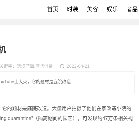
首页
时装
美容
娱乐
奢品
机
关键字：
跨境蓝海
,
庭院消费
2022-04-21
Tube上大火，它的题材是庭院改造...
大火，它的题材是庭院改造。大量用户拍摄了他们在家改造小院的
ing quarantine”（隔离期间的园艺），可发现约47万条相关视