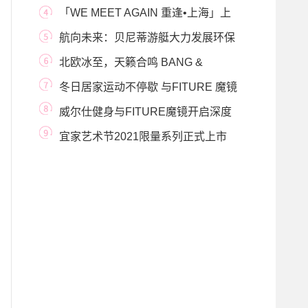
会，携全球床
「WE MEET AGAIN 重逢•上海」上
海半岛酒店特别呈献
航向未来：贝尼蒂游艇大力发展环保
减排 推动游
北欧冰至，天籁合鸣 BANG &
OLUFSEN 推出假日享乐
冬日居家运动不停歇 与FITURE 魔镜
共迎新年
威尔仕健身与FITURE魔镜开启深度
合作，共同打造
宜家艺术节2021限量系列正式上市