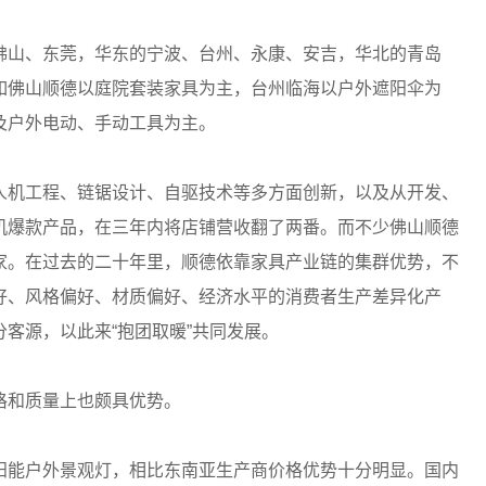
佛山、东莞，华东的宁波、台州、永康、安吉，华北的青岛
如佛山顺德以庭院套装家具为主，台州临海以户外遮阳伞为
及户外电动、手动工具为主。
人机工程、链锯设计、自驱技术等多方面创新，以及从开发、
机爆款产品，在三年内将店铺营收翻了两番。而不少佛山顺德
家。在过去的二十年里，顺德依靠家具产业链的集群优势，不
好、风格偏好、材质偏好、经济水平的消费者生产差异化产
客源，以此来“抱团取暖”共同发展。
格和质量上也颇具优势。
太阳能户外景观灯，相比东南亚生产商价格优势十分明显。国内