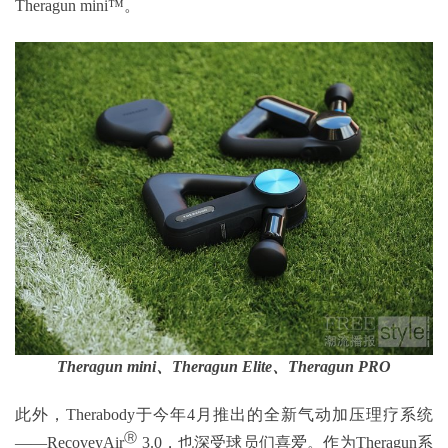
Theragun mini™。
Theragun mini
、
Theragun Elite
、
Theragun PRO
此外，Therabody于今年4月推出的全新气动加压理疗系统
Ⓡ
——RecoveyAir
3.0，也深受球员们喜爱。作为Theragun系