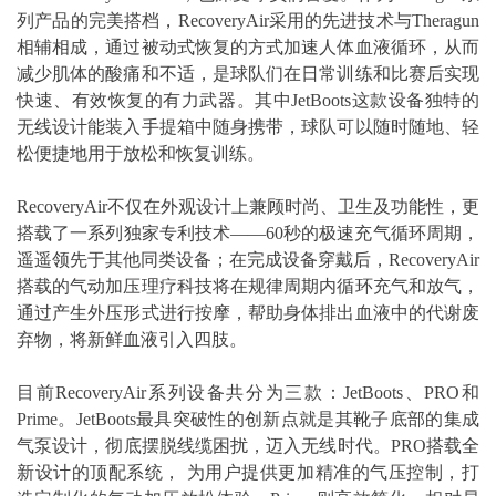
列产品的完美搭档，RecoveryAir采用的先进技术与Theragun
相辅相成，通过被动式恢复的方式加速人体血液循环，从而
减少肌体的酸痛和不适，是球队们在日常训练和比赛后实现
快速、有效恢复的有力武器。其中JetBoots这款设备独特的
无线设计能装入手提箱中随身携带，球队可以随时随地、轻
松便捷地用于放松和恢复训练。
RecoveryAir不仅在外观设计上兼顾时尚、卫生及功能性，更
搭载了一系列独家专利技术——60秒的极速充气循环周期，
遥遥领先于其他同类设备；在完成设备穿戴后，RecoveryAir
搭载的气动加压理疗科技将在规律周期内循环充气和放气，
通过产生外压形式进行按摩，帮助身体排出血液中的代谢废
弃物，将新鲜血液引入四肢。
目前RecoveryAir系列设备共分为三款：JetBoots、PRO和
Prime。JetBoots最具突破性的创新点就是其靴子底部的集成
气泵设计，彻底摆脱线缆困扰，迈入无线时代。PRO搭载全
新设计的顶配系统， 为用户提供更加精准的气压控制，打