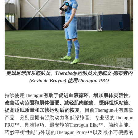
曼城足球俱乐部队员、
Therabody
运动员大使凯文
·
德布劳内
(Kevin de Bruyne)
使用
Theragun PRO
持续使用Theragun
有助于促进血液循环、增加肌体灵活性、
改善活动范围和肌体僵硬、减轻肌肉酸痛、缓解组织粘连、
提高睡眠质量和加快运动后的恢复
。目前Theragun共有四款
产品，分别是拥有强劲动力和低噪静音、专业级的Theragun
PRO™、典雅轻巧、最安静的Theragun Elite™、简约高能、
巧妙平衡性能与外观的Theragun Prime™以及最小巧便携的