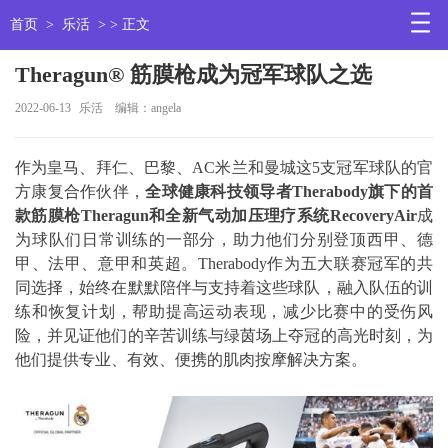
首页
>
乐活
> > 正文
Theragun® 筋膜枪成为冠军球队之选
2022-06-13
乐活
编辑：angela
作为皇马、拜仁、巴黎、AC米兰和曼城这5支冠军球队的官
方康复合作伙伴，
全球健康科技领导者
Therabody
旗下的首
款筋膜枪
Theragun
和全新气动加压理疗系统
RecoveryAir
成
为球队们日常训练的一部分，助力他们分别登顶西甲、德
甲、法甲、意甲和英超。Therabody作为五大联赛冠军的共
同选择，始终在默默陪伴与支持着这些球队，融入队伍的训
练和恢复计划，帮助提高运动表现，减少比赛中的受伤风
险，并见证他们的辛苦训练与绿茵场上夺冠的高光时刻，为
他们提供专业、有效、便携的肌肉按摩解决方案。