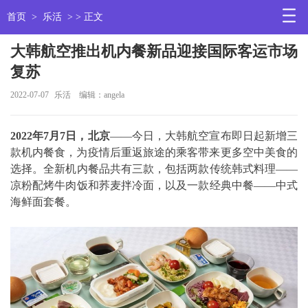
首页
>
乐活
> > 正文
大韩航空推出机内餐新品迎接国际客运市场
复苏
2022-07-07
乐活
编辑：angela
2022年7月7日，北京
——今日，大韩航空宣布即日起新增三
款机内餐食，为疫情后重返旅途的乘客带来更多空中美食的
选择。全新机内餐品共有三款，包括两款传统韩式料理——
凉粉配烤牛肉饭和荞麦拌冷面，以及一款经典中餐——中式
海鲜面套餐。