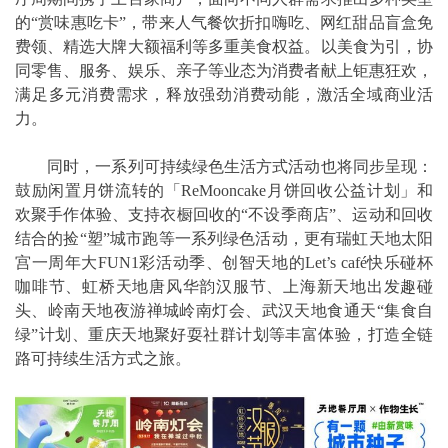
的“赏味惠吃卡”，带来人气餐饮折扣嗨吃、网红甜品盲盒免
费领、精选大牌大额福利等多重美食权益。以美食为引，协
同零售、服务、娱乐、亲子等业态为消费者献上钜惠狂欢，
满足多元消费需求，释放强劲消费动能，激活全域商业活
力。
同时，一系列可持续绿色生活方式活动也将同步呈现：
鼓励闲置月饼流转的「ReMooncake月饼回收公益计划」和
欢聚手作体验、支持衣橱回收的“不设季商店”、运动和回收
结合的捡“塑”城市跑等一系列绿色活动，更有瑞虹天地太阳
宫一周年大FUN1彩活动季、创智天地的Let’s café快乐碰杯
咖啡节、虹桥天地唐风华韵汉服节、上海新天地出发趣碰
头、岭南天地夜游禅城岭南灯会、武汉天地食通天“集食自
绿”计划、重庆天地聚好耍社群计划等丰富体验，打造全链
路可持续生活方式之旅。