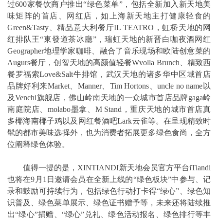
过600家餐饮商户推出“绿色菜单”，包括全新加入新天地美
味矩阵的首店、网红店，如上海新天地主打健康轻食的
Green&Tasty、精品意大利餐厅IL TEATRO，虹桥天地的网
红排队王“東發道茶冰廳”，瑞虹天地的新晋白咖夜酒网红
Geographer地理学家咖啡、融合了音乐现场和欧陆创意菜的
Augurs餐厅，创智天地的高颜值轻餐Wvolla Brunch、精致西
餐罗福索Love&Salt牛排馆，武汉天地的诸多华中区域首店
品牌好利来Market、Manner、Tim Hortons、uncle no name以
及Venchi旗舰店，佛山岭南天地的一众城市首店品牌gaga岭
南庭院店、molabo墨拿、M Stand，重庆天地的城市首店真
多椰海南椰子鸡以及网红餐酒吧Lark云雀等。在呈现精致时
髦的都市美味选择外，也为消费者拓展更多绿色食尚，全方
位阐释绿色体验。
值得一提的是，XINTIANDI新天地会员官方平台iTiandi
也将在9月1日邀请会员在全新上线的“绿色板块”中参与、记
录和鼓励可持续行为，包括绿色行动打卡得“绿心”、绿色知
识普及、绿色菜单展示、绿色证书赠予等，未来还将陆续推
出“绿心”捐赠、“绿心”兑礼、绿色活动报名、绿色排行等丰