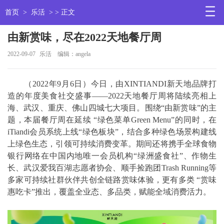
首页
>
乐活
> > 正文
由新赏味，尽在2022天地餐厅周
2022-09-07
乐活
编辑：angela
（2022年9月6日）今日，由XINTIANDI新天地品牌打
造的年度美食社交盛事——2022天地餐厅周将陆续亮相上
海、武汉、重庆、佛山四城七大项目。围绕“由新赏味”的主
题，本届餐厅周在延续 “绿色菜单Green Menu”的同时，在
iTiandi会员系统上线“绿色板块”，结合多种绿色场景构建线
上绿色生态，引领可持续消费变革。期间还将携手全球食物
银行网络在中国内地唯一会员机构“绿洲盛食社”、作物生
长、武汉爱我百湖志愿者协会、顺手捡跑团Trash Running等
多家可持续社群伙伴共创全链路赏味体验，更有多类 “赏味
惠吃卡”推出，覆盖全业态、多品类，赋能全域消费活力。