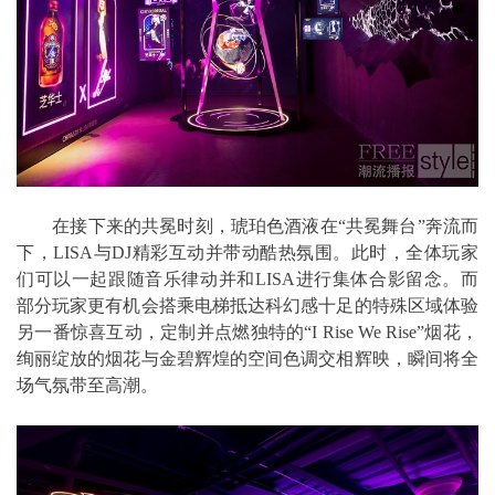
在接下来的共冕时刻，琥珀色酒液在“共冕舞台”奔流而
下，LISA与DJ精彩互动并带动酷热氛围。此时，全体玩家
们可以一起跟随音乐律动并和LISA进行集体合影留念。而
部分玩家更有机会搭乘电梯抵达科幻感十足的特殊区域体验
另一番惊喜互动，定制并点燃独特的“I Rise We Rise”烟花，
绚丽绽放的烟花与金碧辉煌的空间色调交相辉映，瞬间将全
场气氛带至高潮。