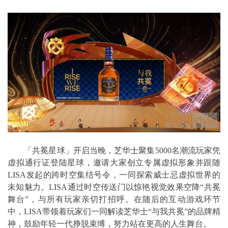
「共冕星球」开启当晚，芝华士聚集5000名潮流玩家凭
虚拟通行证登陆星球，邀请大家创立专属虚拟形象并跟随
LISA发起的跨时空集结号令，一同探索威士忌虚拟世界的
未知魅力。LISA通过时空传送门以惊艳视觉效果空降“共冕
舞台”，与所有玩家亲切打招呼。在随后的互动游戏环节
中，LISA带领着玩家们一同解读芝华士“与我共冕”的品牌精
神，鼓励年轻一代挣脱束缚，努力站在更高的人生舞台。