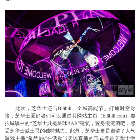
此次，芝华士还与Bilibili「全城高能节」打通时空对
接，芝华士爱好者们可以通过其网站主页（bilibili.com）虚
拟城镇中的“芝华士共冕星球BAR”建筑，置身潮流酒吧，感
受芝华士威士忌的独特魅力。此外，芝华士更是邀请了人气
游戏主播“希然Iris”在活动当天以直播的形式登录芝华士微