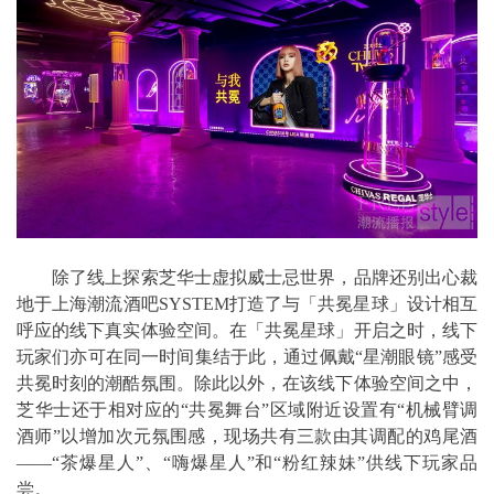
除了线上探索芝华士虚拟威士忌世界，品牌还别出心裁
地于上海潮流酒吧SYSTEM打造了与「共冕星球」设计相互
呼应的线下真实体验空间。在「共冕星球」开启之时，线下
玩家们亦可在同一时间集结于此，通过佩戴“星潮眼镜”感受
共冕时刻的潮酷氛围。除此以外，在该线下体验空间之中，
芝华士还于相对应的“共冕舞台”区域附近设置有“机械臂调
酒师”以增加次元氛围感，现场共有三款由其调配的鸡尾酒
——“茶爆星人”、“嗨爆星人”和“粉红辣妹”供线下玩家品
尝。