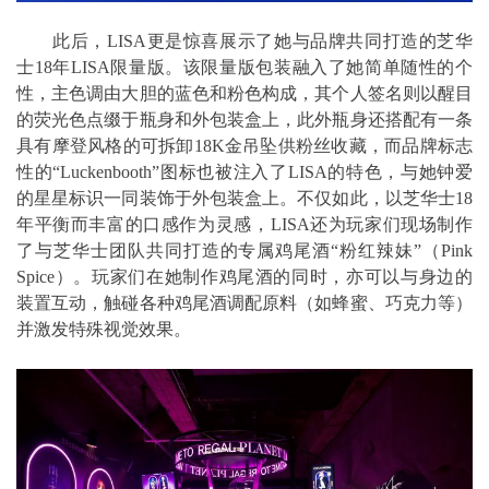
此后，LISA更是惊喜展示了她与品牌共同打造的芝华
士18年LISA限量版。该限量版包装融入了她简单随性的个
性，主色调由大胆的蓝色和粉色构成，其个人签名则以醒目
的荧光色点缀于瓶身和外包装盒上，此外瓶身还搭配有一条
具有摩登风格的可拆卸18K金吊坠供粉丝收藏，而品牌标志
性的“Luckenbooth”图标也被注入了LISA的特色，与她钟爱
的星星标识一同装饰于外包装盒上。不仅如此，以芝华士18
年平衡而丰富的口感作为灵感，LISA还为玩家们现场制作
了与芝华士团队共同打造的专属鸡尾酒“粉红辣妹”（Pink
Spice）。玩家们在她制作鸡尾酒的同时，亦可以与身边的
装置互动，触碰各种鸡尾酒调配原料（如蜂蜜、巧克力等）
并激发特殊视觉效果。