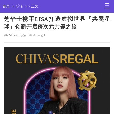
首页
>
乐活
> > 正文
芝华士携手LISA打造虚拟世界「共冕星
球」创新开启跨次元共冕之旅
2022-11-30
乐活
编辑：angela