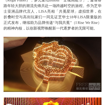
（Regal Planet），多元集结Bilibili「全城高能节」，邀请各
路年轻大胆的潮流先锋共赴一场跨越时空的旅程。作为芝华
士亚洲品牌代言人，LISA亮相「共冕星球」虚拟世界，在
折叠时空与高街玩家们一同见证芝华士18年LISA限量版的
正式发布，继续助力品牌传递“与我共冕”（I Rise We Rise）
的精神内核，以创新视野唤醒新一代逐梦者的无限可能。