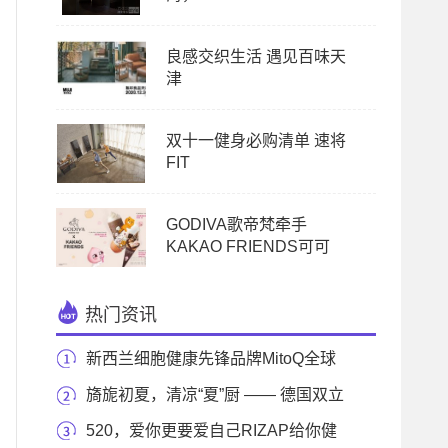
良感交织生活 遇见百味天
津
双十一健身必购清单 速将
FIT
GODIVA歌帝梵牵手
KAKAO FRIENDS可可
热门资讯
新西兰细胞健康先锋品牌MitoQ全球
焕新升级 从微
旖旎初夏，清凉“夏”厨 —— 德国双立
人“夏”
520，爱你更要爱自己RIZAP给你健