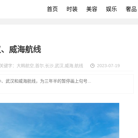
首页
时装
美容
娱乐
奢品
汉、威海航线
关键字：
大韩航空
,
首尔
,
长沙
,
武汉
,
威海
,
航线
2023-07-19
、武汉和威海航线，为三年半的暂停画上句号...