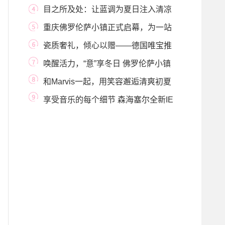
康宠爱
目之所及处：让蓝调为夏日注入清凉
重庆佛罗伦萨小镇正式启幕，为一站
式意式购物
瓷质奢礼，倾心以赠——德国唯宝推
出全新治愈
唤醒活力，“意”享冬日 佛罗伦萨小镇
运动季邀
和Marvis一起，用笑容邂逅清爽初夏
享受音乐的每个细节 森海塞尔全新IE
300入耳式耳