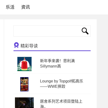
乐活
资讯
精彩导读
新年季来袭！思利满
Sillymann高
Lounge by Topgolf拓高乐
——WWE摔跤
居舍系列艺术项目登陆上
海，