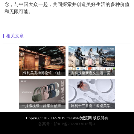
念，与中国大众一起，共同探索并创造美好生活的多种价值
和无限可能。
相关文章
“保利美高梅博物馆”《丝路》大展最后
当科技重新定义生活，爱尔威Airwheel正在
一抹橄榄绿，静享自然声 索尼WH-1000XM6橄
路易十三首套「餐桌美学」系列正式揭晓
Copyright © 2002-2019 freestyle潮流网 版权所有
备案号：沪ICP备2022033016号-1