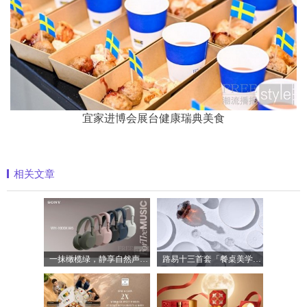
宜家进博会展台健康瑞典美食
相关文章
一抹橄榄绿，静享自然声 索尼WH-1000XM6橄
路易十三首套「餐桌美学」系列正式揭晓