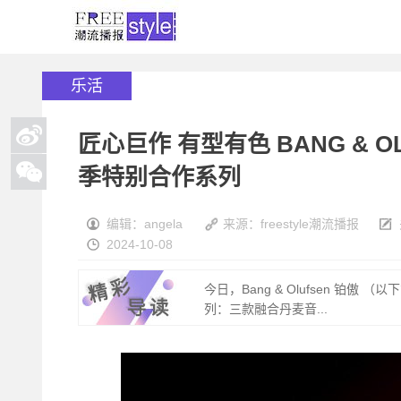
乐活
匠心巨作 有型有色 BANG & 
季特别合作系列
编辑：angela
来源：freestyle潮流播报
2024-10-08
今日，Bang & Olufsen 铂
列：三款融合丹麦音...