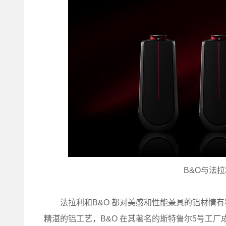
B&O与法
法拉利和B&O 都对美感和性能兼具的铝材情有独
精湛的铝工艺，B&O 在其著名的斯特鲁尔5号工