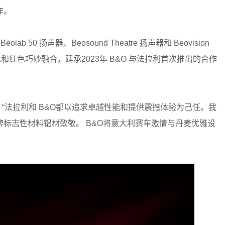
作。
0 扬声器、Beosound Theatre 扬声器和 Beovision
色和红色巧妙融合，延承2023年 B&O 与法拉利首次推出的合作
Teär指出，“法拉利和 B&O都以追求卓越性能和提供震撼体验为己任。我
标志性材料铝材致敬。 B&O将意大利赛车激情与丹麦优雅设