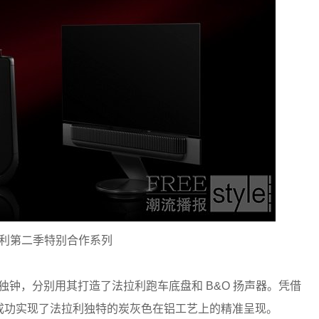
拉利第二季特别合作系列
钟，分别用其打造了法拉利跑车底盘和 B&O 扬声器。凭借
厂成功实现了法拉利独特的炭灰色在铝工艺上的精准呈现。