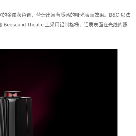
金属灰色调，营造出富有质感的哑光表面效果。B&O 以法
 Beosound Theatre 上采用铝制格栅，铝质表面在光线的照