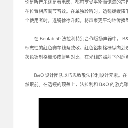
论是听音乐还是看电影，都可享受平衡而饱满的声音体
在位置相应调节音效。在单独聆听时，透镜缓缓降
个使用者时，透镜徐徐升起，将声束更平均地传播
在 Beolab 50 法拉利特别合作版扬声器中，
标志性的红色赛车线条致敬。红色铝制格栅纵向划
灰色铝制格栅形成鲜明对比，在光线的照射下闪烁
B&O 设计团队以巧思致敬法拉利设计元素。在 B
然眼前。在透镜的顶盖上，法拉利和 B&O 的激光