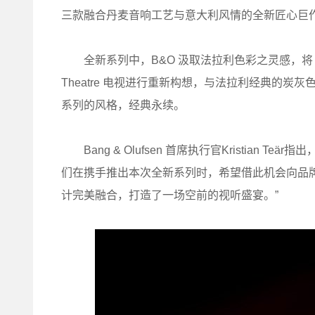
三款融合丹麦音响工艺与意大利风情的全新匠心巨
全新系列中，B&O 汲取法拉利色彩之灵感，将 Beolab 5
Theatre 电视进行重新构想，与法拉利经典的炭灰
系列的风格，经典永续。
Bang & Olufsen 首席执行官Kristian 
们在携手推出本次全新系列时，希望借此机会向品牌
计完美融合，打造了一场空前的视听盛宴。”