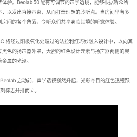
验。Beolab 50 配有可调节的声学透镜，能够根据听众所
下，以发出直接声束，从而打造理想的聆听点。当房间里有多
到房间的各个角落，令听众们共享身临其境的听觉体验。
 B&O 将经过阳极氧化处理过的法拉利红巧妙融入设计中，以向其
过黑色的扬声器外罩，大胆的红色设计元素与扬声器两侧的炭
着金属的光泽。
eolab 启动前，声学透镜巍然升起，光彩夺目的红色透镜跃
雕刻标志并排而立。