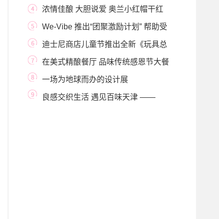
时空间 携七夕甜蜜惊
浓情佳酿 大胆说爱 奥兰小红帽干红
葡萄酒礼遇七
We-Vibe 推出“团聚激励计划” 帮助受
COVID-19疫情影
迪士尼商店儿童节推出全新《玩具总
动员》系列
在美式精酿餐厅 品味传统感恩节大餐
一场为地球而办的设计展
良感交织生活 遇见百味天津 ——
MUJI無印良品天