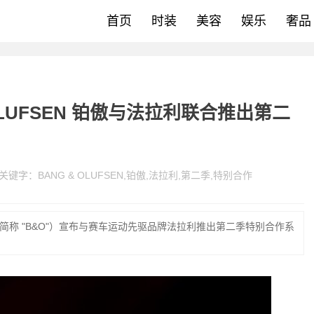
首页
时装
美容
娱乐
奢品
OLUFSEN 铂傲与法拉利联合推出第二
关键字：
BANG & OLUFSEN
,
铂傲
,
法拉利
,
第二季
,
特别合作
傲 （以下简称 "B&O"）宣布与赛车运动先驱品牌法拉利推出第二季特别合作系