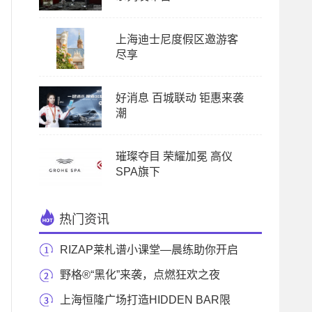
上海迪士尼度假区邀游客
尽享
好消息 百城联动 钜惠来袭
潮
璀璨夺目 荣耀加冕 高仪
SPA旗下
热门资讯
RIZAP莱札谱小课堂—晨练助你开启
美好的一天
野格®“黑化”来袭，点燃狂欢之夜
上海恒隆广场打造HIDDEN BAR限