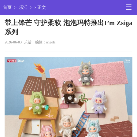
首页
>
乐活
> > 正文
带上锋芒 守护柔软 泡泡玛特推出I’m Zsiga
系列
2026-06-03
乐活
编辑：angela