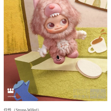
任性（Strong-Willed）