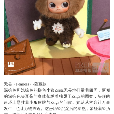
无畏（Fearless）-隐藏款
深棕色和浅棕色的拼色小狼Zsiga无畏地打量着四周，两侧
的深棕色尖耳朵与身体都绣着独属于Zsiga的图案，头顶的
吊环上悬挂着小狼皮牌与Zsiga的问候。她从从容容让万事
发生，也让万物靠近。这份历经沉淀后的泰然，象征着经历