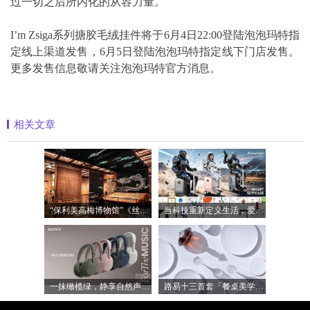
过一切之后所内化的从容力量。
I’m Zsiga系列搪胶毛绒挂件将于6月4日22:00登陆泡泡玛特指
定线上渠道发售，6月5日登陆泡泡玛特指定线下门店发售。
更多发售信息敬请关注泡泡玛特官方消息。
相关文章
“保利美高梅博物馆”《丝路》大展最后
当科技重新定义生活，爱尔威Airwheel正在
一抹橄榄绿，静享自然声 索尼WH-1000XM6橄
路易十三首套「餐桌美学」系列正式揭晓