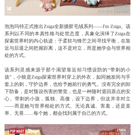
泡泡玛特正式推出Zsiga全新搪胶毛绒系列——I'm Zsiga。该
系列以不同的本真性格与处世态度，具象化演绎了Zsiga在
探索世界时的内心轨迹：于柔软与锋芒之间寻找平衡，在靠
近与后退之间把握距离，这不是对立，而是她学会与世界相
处的方式。
该系列灵感来源于那个渴望靠近却习惯设防的“带刺的小
孩”，小狼是Zsiga探索世界时穿上的外衣，如同她发间与手
套上的刺，守护边界，也给予她前行的勇气。没有完全的卸
下防备，是对预设伤害的警觉，也是一种随时退回原点的安
心。带刺的小孩，孤独、高傲，设下边界，但这并非对立
——而是她与世界相处的方式。无论真诚、害羞，还是直
率、无畏……每个她，都会找到属于自己的方式。