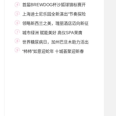
在家中给自己
首届BREWDOG杯沙狐球锦标赛开
赛！
上海迪士尼乐园全新演出“节奏探险
之旅”精彩
领略新西兰之美，瑰丽酒店迈向新征
程
城市绿洲 赋能美好 高仪SPA荣膺
2023标志性设计奖
世界糖尿病日，加州巴旦木助力活出
健康光彩
“柿柿”如意迎蛇年 十城荟聚迎新春