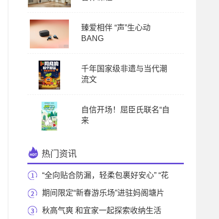
臻爱相伴 “声”生心动
BANG
千年国家级非遗与当代潮
流文
自信开场！屈臣氏联名“自
来
热门资讯
“全向贴合防漏，轻柔包裹好安心” “花
王乐而
期间限定“新春游乐场”进驻妈阁塘片
区
秋高气爽 和宜家一起探索收纳生活