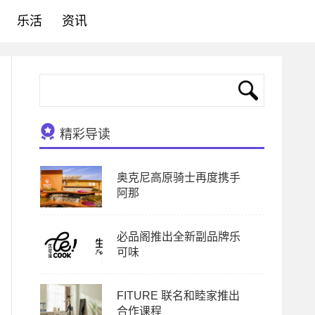
乐活
资讯
精彩导读
奥克尼高原骑士再度携手
阿那
必品阁推出全新副品牌乐
可味
FITURE 联名和睦家推出
合作课程