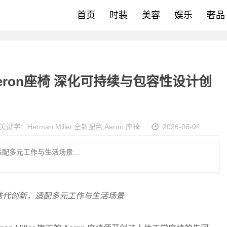
首页
时装
美容
娱乐
奢品
色 Aeron座椅 深化可持续与包容性设计创
关键字：
Herman Miller
,
全新配色
,
Aeron
,
座椅
2026-06-04
配多元工作与生活场景...
迭代创新，适配多元工作与生活场景