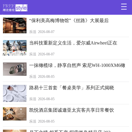
>
“保利美高梅博物馆”《丝路》大展最后
乐活 2026-08-07
当科技重新定义生活，爱尔威Airwheel正在
乐活 2026-08-07
一抹橄榄绿，静享自然声 索尼WH-1000XM6橄
乐活 2026-08-05
路易十三首套「餐桌美学」系列正式揭晓
乐活 2026-08-05
凯悦酒店集团诚邀亚太宾客共享日常餐饮
乐活 2026-08-05