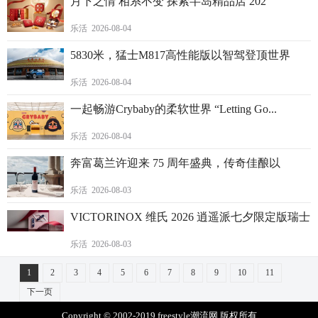
月下之情 相系不变 探索半岛精品店 202
乐活 2026-08-04
5830米，猛士M817高性能版以智驾登顶世界
乐活 2026-08-04
一起畅游Crybaby的柔软世界 “Letting Go...
乐活 2026-08-04
奔富葛兰许迎来 75 周年盛典，传奇佳酿以
乐活 2026-08-03
VICTORINOX 维氏 2026 逍遥派七夕限定版瑞士
乐活 2026-08-03
1
2
3
4
5
6
7
8
9
10
11
下一页
Copyright © 2002-2019 freestyle潮流网 版权所有