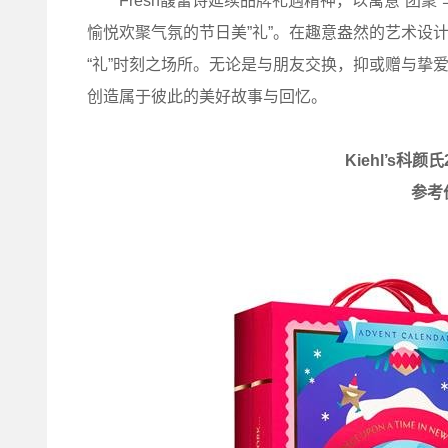
Fresh馥蕾诗延续品牌礼遇精神，以寓意“团聚”
愉悦欢聚气氛的节日美”礼”。在趣意盎然的艺术设
“礼”时刻之场所。无论是与朋友交换，抑或赠与挚
创造属于彼此的美好故事与回忆。
Kiehl’s科
参考