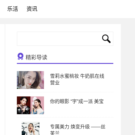
乐活
资讯
精彩导读
雪莉水蜜桃妆 牛奶肌在线
营业
你的眼影 “字”成一派 美宝
专属美力 焕变升级 ——丝
芙兰