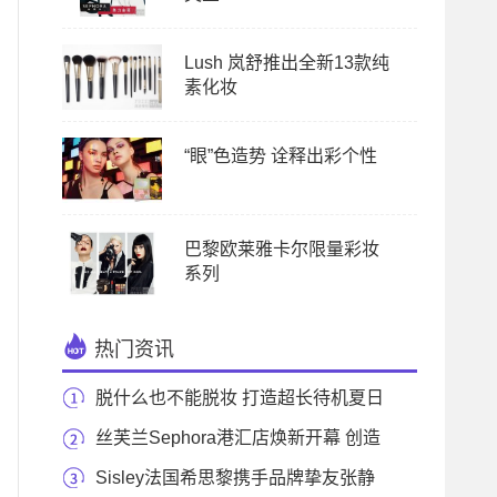
Lush 岚舒推出全新13款纯
素化妆
“眼”色造势 诠释出彩个性
巴黎欧莱雅卡尔限量彩妆
系列
热门资讯
脱什么也不能脱妆 打造超长待机夏日
底妆！
丝芙兰Sephora港汇店焕新开幕 创造
美力“无限”新
Sisley法国希思黎携手品牌挚友张静