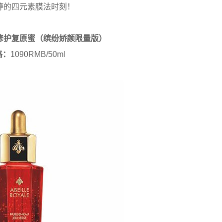
婷的四元素膜法时刻！
修护复原蜜（缤纷娇颜限量版）
格：
1090RMB/50ml