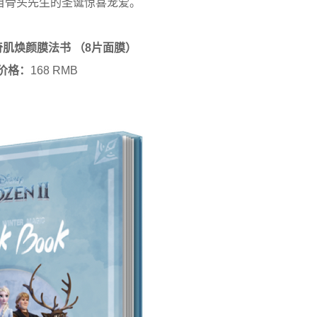
自骨头先生的圣诞惊喜宠爱。
婷 奇肌焕颜膜法书 （8片面膜）
价格：
168 RMB