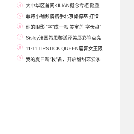
初 惊艳亮相天
大中华区首间KILIAN概念专柜 隆重
登陆澳门新八佰
菲诗小铺倾情携手北京肯德基 打造
“甜出彩”情
你的眼影 “字”成一派 美宝莲“字母盘”
眼影
Sisley法国希思黎漾泽美唇彩笔点亮
精致妆容 姚晨
11·11 LIPSTICK QUEEN唇膏女王限
量套装全新上线
我的夏日新“妆”备，开启甜甜恋爱季