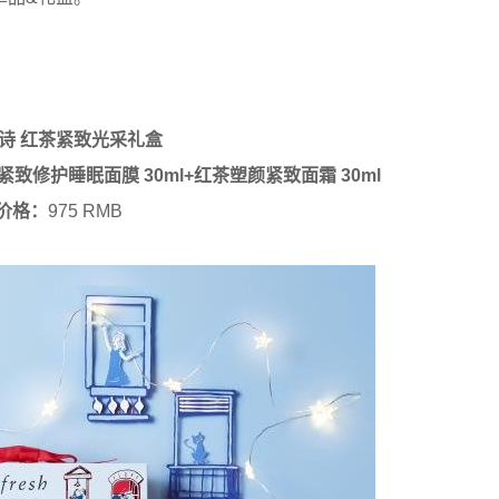
馥蕾诗 红茶紧致光采礼盒
紧致修护睡眠面膜 30ml+红茶塑颜紧致面霜 30ml
价格：
975 RMB