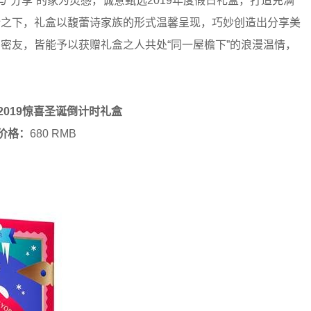
与“分享”的家为灵感，诚意甄选2019年度假日礼盒，打造充满
计之下，礼盒以馥蕾诗家族的形式温馨呈现，巧妙创造出分享美
爱密友，皆能予以获赠礼盒之人共处“同一屋檐下”的浪漫温情，
颜氏2019惊喜圣诞倒计时礼盒
价格：
680 RMB