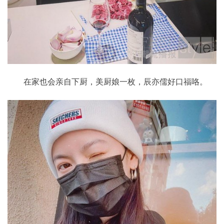
在家也会亲自下厨，美厨娘一枚，辰亦儒好口福咯。