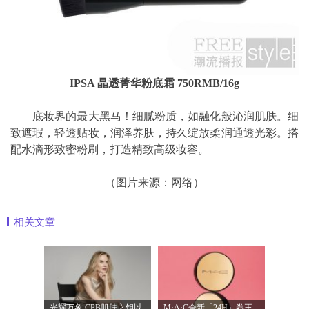
IPSA 晶透菁华粉底霜 750RMB/16g
底妆界的最大黑马！细腻粉质，如融化般沁润肌肤。细
致遮瑕，轻透贴妆，润泽养肤，持久绽放柔润通透光彩。搭
配水滴形致密粉刷，打造精致高级妆容。
（图片来源：网络）
相关文章
光耀万象 CPB肌肤之钥以镜头记录妮可·基
M·A·C全新「24H」卷王金气垫中国首发 实