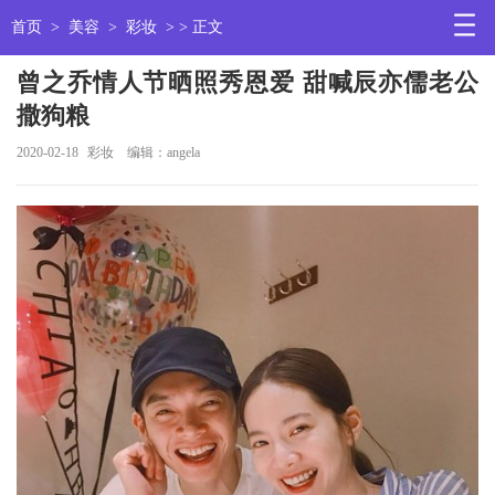
首页
>
美容
>
彩妆
> > 正文
曾之乔情人节晒照秀恩爱 甜喊辰亦儒老公
撒狗粮
2020-02-18
彩妆
编辑：angela