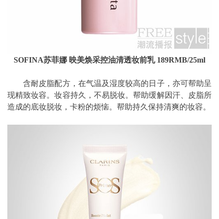
SOFINA苏菲娜 映美焕采控油清透妆前乳 189RMB/25ml
含耐皮脂配方，在气温及湿度较高的日子，亦可帮助呈
现精致妆容。妆容持久，不易脱妆。帮助缓解因汗、皮脂所
造成的底妆脱妆，卡粉的烦恼。帮助持久保持清爽的妆容。