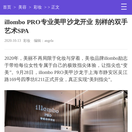
首页
>
美容
>
彩妆
> > 正文
illombo PRO专业美甲沙龙开业 别样的双手
艺术SPA
2020-10-13
彩妆
编辑：angela
2020年，美丽不再局限于化妆与穿着，美妆品牌illombo励志
于带给每位女性专属于自己的极致指尖体验，让指尖也“变
美”。9月28日，illombo PRO美甲沙龙于上海市静安区吴江
路169号四季坊E211正式开业，真正实现“美到指尖”。