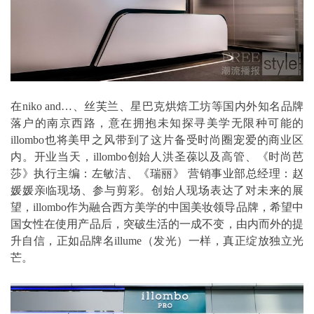
在niko and…、丝芙兰、星巴克烘焙工坊等国内外知名品牌
落户的南京西路，意在拥抱未知探寻美学无限种可能的
illombo也将美甲之风带到了这片备受时尚圈宠爱的商业区
内。开业当天，illombo创始人洪圣葆以及高管、《时尚芭
莎》执行主编：左敏洁、《瑞丽》 营销事业部总经理：赵
媛媛亲临现场、参与剪彩。创始人现场表达了对未来的展
望，illombo作为融合西方美学的中国美妆领导品牌，希望中
国女性在使用产品后，突破生活的一成不变，由内而外的提
升自信，正如品牌名illume（发光）一样，真正绽放独立光
芒。