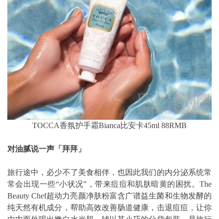
TOCCA香氛护手霜Bianca比安卡45ml 88RMB
对油腻说一声「拜拜」
旅行途中，必少不了美食相伴，也因此我们的内分泌系统常
常会出现一些“小状况”，带来痘痘和肌肤暗黄的困扰。The
Beauty Chef超动力亮颜净肤粉富含广谱益生菌和生物发酵的
纯天然有机成分，帮助高效改善肠道健康，击退痘痘，让你