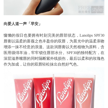
向爱人道一声「早安」
慵懒的假日也要拥有时刻完美的唇部状态，Lanolips SPF30
唇膏以温柔的蔷薇之色丰盈你的双唇，为晨光中的温柔亲吻
增添一抹不经意的浪漫。这款润唇膏以天然植物为原料，含
医用级绵羊油，牢牢锁住唇部水分。SPF30的独特配方，在
深层滋养嘴唇的同时隔断紫外线损伤，最后以柔和的玫瑰色
作为加成，让你的双唇轻松抹出自然好气色。