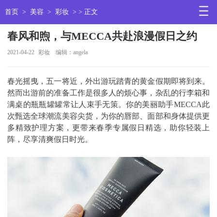
首页
>
美容
>
彩妆
> > 正文
春风和煦，与MECCA共赴浪漫假日之约
2021-04-22
彩妆
编辑：angela
春光摇曳，五一将近，外出游玩踏青的黄金假期即将到来。
然而出游前的准备工作是很多人的烦心事，杂乱的行李箱和
满桌的瓶瓶罐罐常让人束手无策。你的美丽助手MECCA此
次甄选全球潮流美容尖货，为你的唇部、面部和身体提供更
多精致护理方案，更带来春季专属假日精选，助你轻装上
阵，尽享清爽假日时光。