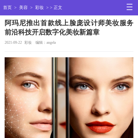
首页
>
美容
>
彩妆
> > 正文
阿玛尼推出首款线上脸庞设计师美妆服务
前沿科技开启数字化美妆新篇章
2021-09-22
彩妆
编辑：angela