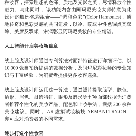
种妆容，探索理想的色泽、质地及光影之美，尽情释放个性
魅力。与此同时， 该功能内含由阿玛尼美妆大师特意为此
设计的脸部色彩组合——“调和色彩”(Color Harmonies)，质
地传奇和色彩灵感的共同迸发，以冷、暖或中性色调点亮双
眸、美唇及双颊，淋漓彰显阿玛尼美妆的专业精湛。
人工智能开启美妆新篇章
线上脸庞设计师通过专利算法对面部特征进行详细评估。以
10,000 张自拍所提供的数据分析，及阿玛尼彩妆师的专业知
识与丰富经验，为消费者提供更多妆容选择。
线上脸庞设计师运用这一算法，通过照片提取脸型、肤色、
眉形、眉色、眼睑特征、眼形及唇形等七项面部数据为消费
者推荐个性化的美妆产品、配色和上妆手法，囊括 200 余种
美妆建议。同时， AR 虚拟试妆模块 ARMANI TRY-ON，
亦可应对消费者的不同需求。
逐步打造个性妆容