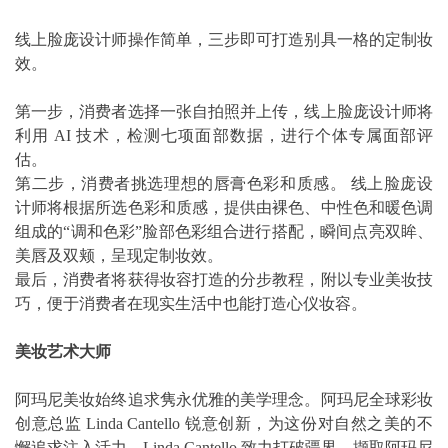
线上脸庞设计师操作简单，三步即可打造别具一格的定制妆
效。
第一步，消费者选择一张自拍照并上传，线上脸庞设计师将
利用 AI 技术，检测七项面部数据，进行个体专属面部评
估。
第二步，消费者挑选理想的唇膏色彩和质感。 线上脸庞设
计师将根据所选色彩和质感，提供由裸色、中性色和暖色调
组成的“调和色彩”脸部色彩组合进行搭配，瞬间点亮双眸、
美唇及双颊，呈现定制妆效。
最后，消费者将获得妆容打造的分步教程，附以专业美妆技
巧，便于消费者在现实生活中也能打造心仪妆容。
美妆艺术大师
阿玛尼美妆始终追求隽永优雅的美学理念。阿玛尼全球彩妆
创意总监 Linda Cantello 锐意创新，为这份对自然之美的不
懈追求注入活力。Linda Cantello 致力打破疆界，撷取阿玛尼