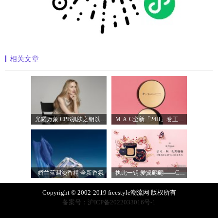
相关文章
光耀万象 CPB肌肤之钥以镜头记录妮可·基
M·A·C全新「24H」卷王金气垫中国首发 实
娇兰蓝调淡香精 全新香氛
执此一钥 爱翼翩翩——CPB肌肤之钥臻献
Copyright © 2002-2019 freestyle潮流网 版权所有
备案号：沪ICP备2022033016号-1