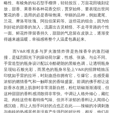
略性、有棱角的钻石型手榴弹，轻轻按压，万亩花田顷刻绽
放，甜香、果香和各种花香交织，贯穿始终。要表现出世间
繁花的香，选用的必是香味饱满、华丽的品种，例如鸢尾、
兰花、摩洛哥玫瑰、阿拉伯茉莉等。这些花的组合，因为恰
到好处的甜香的加入，流露出古灵精怪、不走寻常路的个性
一面。鲜花炸弹留香持久，甜甜的气息留在皮肤上，逐渐变
得越来越温暖，幸福感将整个人温柔包裹起来。
而V&R维克多与罗夫激情炸弹是热辣香辛的激烈碰
撞，是猛烈阳光下的躁动荷尔蒙，性感、张扬、与众不同。
手雷造型的瓶身设计配以冷酷硬朗的黑银色调，让透明瓶身
呈现钻石般光彩，而黑色的瓶身吊坠上V&R的招牌蜡烛压
印犹如手雷的拉环，时刻蛊惑你拥有它，引爆它，去感受最
浓郁的燃情香气和一触即发的香味盛宴。前调的佛手柑让这
款香水在拥上肌肤时非常清新自然，粉红胡椒渐渐涌现，但
这种甜甜的香料感消散得非常快。中调让人格外倾心，藏红
花、肉桂这些有着特殊气味、但并不浓郁的香料让人闻得心
感沉稳，而让人拍手叫好的点也正在此——辣椒的冷调刺激
与肉桂的热感居然并没有产生强烈的对比性，相反，他们在