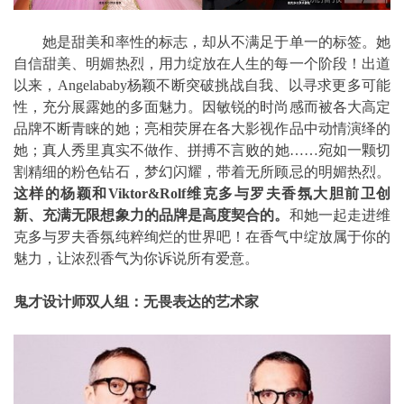
她是甜美和率性的标志，却从不满足于单一的标签。她
自信甜美、明媚热烈，用力绽放在人生的每一个阶段！出道
以来，Angelababy杨颖不断突破挑战自我、以寻求更多可能
性，充分展露她的多面魅力。因敏锐的时尚感而被各大高定
品牌不断青睐的她；亮相荧屏在各大影视作品中动情演绎的
她；真人秀里真实不做作、拼搏不言败的她……宛如一颗切
割精细的粉色钻石，梦幻闪耀，带着无所顾忌的明媚热烈。
这样的杨颖和Viktor&Rolf维克多与罗夫香氛大胆前卫创
新、充满无限想象力的品牌是高度契合的。
和她一起走进维
克多与罗夫香氛纯粹绚烂的世界吧！在香气中绽放属于你的
魅力，让浓烈香气为你诉说所有爱意。
鬼才设计师双人组：无畏表达的艺术家