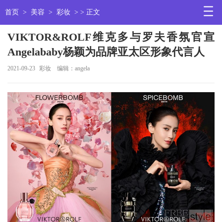
首页
>
美容
>
彩妆
> > 正文
VIKTOR&ROLF维克多与罗夫香氛官宣
Angelababy杨颖为品牌亚太区形象代言人
2021-09-23
彩妆
编辑：angela