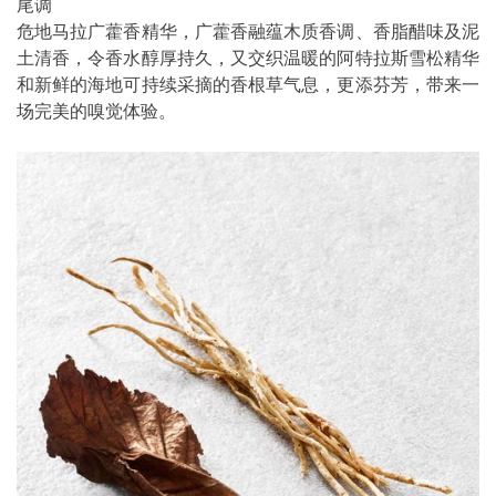
尾调
危地马拉广藿香精华，广藿香融蕴木质香调、香脂醋味及泥
土清香，令香水醇厚持久，又交织温暖的阿特拉斯雪松精华
和新鲜的海地可持续采摘的香根草气息，更添芬芳，带来一
场完美的嗅觉体验。