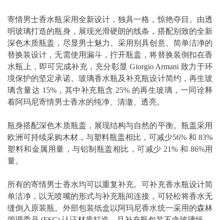
寄情男士香水瓶采用全新设计，独具一格，惊艳夺目。由透
明玻璃打造的瓶身，展现光滑硬朗的线条，搭配别致的全新
深色木质瓶盖，尽显男士魅力。采用别具创意、简单洁净的
替换装设计，无需使用漏斗，拧开瓶盖，将替换装倒扣在香
水瓶上，即可完成补充，充分彰显 Giorgio Armani 致力于环
境保护的坚定承诺。玻璃香水瓶及补充瓶设计简约，再生玻
璃含量达 15%，其中补充瓶含 25% 的再生玻璃，一同诠释
着阿玛尼寄情男士香水的纯净、清澈、透亮。
瓶身搭配深色木质瓶盖，展现结构与自然的平衡。瓶盖采用
欧洲可持续采购木材，与塑料瓶盖相比，可减少56% 和 83%
塑料和金属用量，与铝制瓶盖相比，可减少 21% 和 86%用
量。
所有的寄情男士香水均可以重复补充。可补充香水瓶设计简
单洁净，以无喷嘴的形式与补充瓶间连接，可轻松将香水无
缝倒入原装瓶。外部包装纸盒以阿玛尼香水统一采用的森林
管理委员 (FSC) 认证材质打造，且补充瓶包装不含玻璃纸。