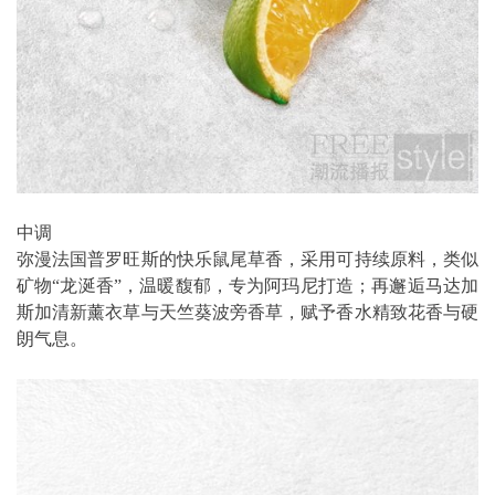
中调
弥漫法国普罗旺斯的快乐鼠尾草香，采用可持续原料，类似
矿物“龙涎香”，温暖馥郁，专为阿玛尼打造；再邂逅马达加
斯加清新薰衣草与天竺葵波旁香草，赋予香水精致花香与硬
朗气息。