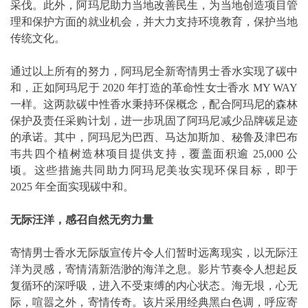
采伐。此外，阿玛尼助力当地改善民生，为当地创造项目管
理和保护方面的就业机会，并大力支持环境教育，保护当地
传统文化。
通过以上所有的努力，阿玛尼全新寄情男士香水实现了碳中
和，正如阿玛尼于 2020 年打造的革命性女士香水 MY WAY
一样。这两款碳中性香水秉持环保概念，配合阿玛尼的森林
保护及责任采购计划，进一步巩固了阿玛尼减少品牌碳足迹
的承诺。其中，阿玛尼为巴西、马达加斯加、秘鲁及津巴布
韦共四个植树造林项目提供支持，覆盖面积逾 25,000 公
顷。这些措施共同助力阿玛尼美妆实现环保目标，即于
2025 年全面实现碳中和。
无际汪洋，感召自然无穷力量
寄情男士香水无际版宣传片令人们暂时远离现实，以无际汪
洋为灵感，寄情清新浩渺的海洋之息。影片节奏令人想起反
复循环的深呼吸，进入不受束缚的内心状态。海无垠，心无
际，喧嚣之外，寄情传奇。该片采用经典黑白色调，呼应寄