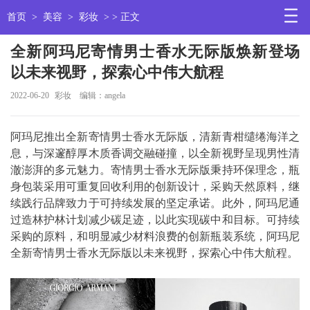
首页
>
美容
>
彩妆
> > 正文
全新阿玛尼寄情男士香水无际版焕新登场
以未来视野，探索心中伟大航程
2022-06-20
彩妆
编辑：angela
阿玛尼推出全新寄情男士香水无际版，清新青柑缱绻海洋之
息，与深邃醇厚木质香调交融碰撞，以全新视野呈现男性清
澈澎湃的多元魅力。寄情男士香水无际版秉持环保理念，瓶
身包装采用可重复回收利用的创新设计，采购天然原料，继
续践行品牌致力于可持续发展的坚定承诺。此外，阿玛尼通
过造林护林计划减少碳足迹，以此实现碳中和目标。可持续
采购的原料，和明显减少材料浪费的创新瓶装系统，阿玛尼
全新寄情男士香水无际版以未来视野，探索心中伟大航程。